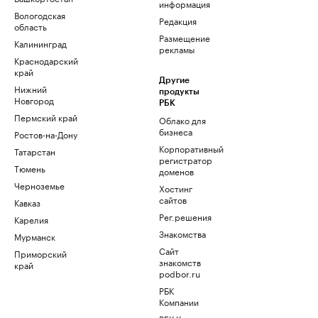
информация
Вологодская
Редакция
область
Размещение
Калининград
рекламы
Краснодарский
край
Другие
Нижний
продукты
Новгород
РБК
Пермский край
Облако для
бизнеса
Ростов-на-Дону
Корпоративный
Татарстан
регистратор
Тюмень
доменов
Черноземье
Хостинг
сайтов
Кавказ
Рег.решения
Карелия
Знакомства
Мурманск
Сайт
Приморский
знакомств
край
podbor.ru
РБК
Компании