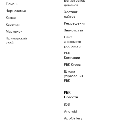
Тюмень
доменов
Черноземье
Хостинг
сайтов
Кавказ
Рег.решения
Карелия
Знакомства
Мурманск
Сайт
Приморский
знакомств
край
podbor.ru
РБК
Компании
РБК Курсы
Школа
управления
РБК
РБК
Новости
iOS
Android
AppGallery