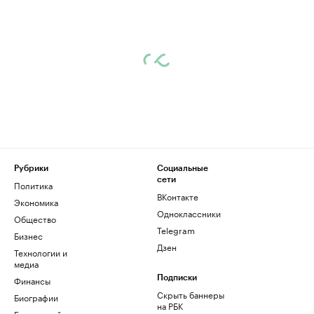
Рубрики
Социальные
сети
Политика
ВКонтакте
Экономика
Одноклассники
Общество
Telegram
Бизнес
Дзен
Технологии и
медиа
Финансы
Подписки
Скрыть баннеры
Биографии
на РБК
База знаний