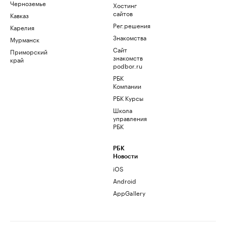
Черноземье
Хостинг
сайтов
Кавказ
Рег.решения
Карелия
Знакомства
Мурманск
Сайт
Приморский
знакомств
край
podbor.ru
РБК
Компании
РБК Курсы
Школа
управления
РБК
РБК
Новости
iOS
Android
AppGallery