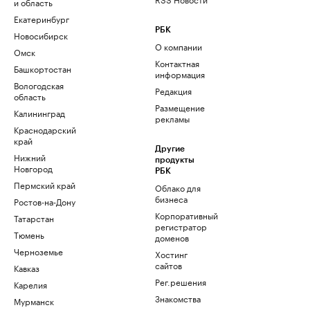
и область
Екатеринбург
РБК
Новосибирск
О компании
Омск
Контактная
Башкортостан
информация
Вологодская
Редакция
область
Размещение
Калининград
рекламы
Краснодарский
край
Другие
Нижний
продукты
Новгород
РБК
Пермский край
Облако для
бизнеса
Ростов-на-Дону
Корпоративный
Татарстан
регистратор
Тюмень
доменов
Черноземье
Хостинг
сайтов
Кавказ
Рег.решения
Карелия
Знакомства
Мурманск