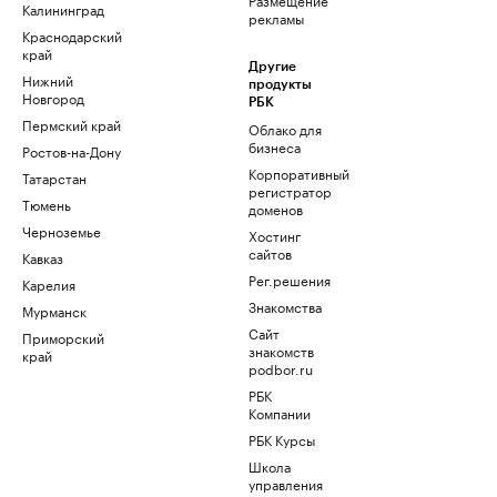
Калининград
рекламы
Краснодарский
край
Другие
Нижний
продукты
Новгород
РБК
Пермский край
Облако для
бизнеса
Ростов-на-Дону
Корпоративный
Татарстан
регистратор
Тюмень
доменов
Черноземье
Хостинг
сайтов
Кавказ
Рег.решения
Карелия
Знакомства
Мурманск
Сайт
Приморский
знакомств
край
podbor.ru
РБК
Компании
РБК Курсы
Школа
управления