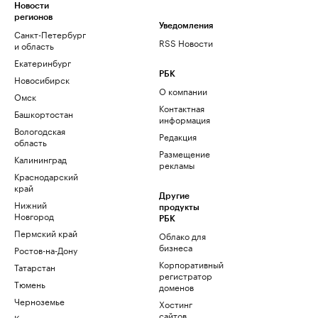
Новости
регионов
Уведомления
Санкт-Петербург
RSS Новости
и область
Екатеринбург
РБК
Новосибирск
О компании
Омск
Контактная
Башкортостан
информация
Вологодская
Редакция
область
Размещение
Калининград
рекламы
Краснодарский
край
Другие
Нижний
продукты
Новгород
РБК
Пермский край
Облако для
бизнеса
Ростов-на-Дону
Корпоративный
Татарстан
регистратор
Тюмень
доменов
Черноземье
Хостинг
сайтов
Кавказ