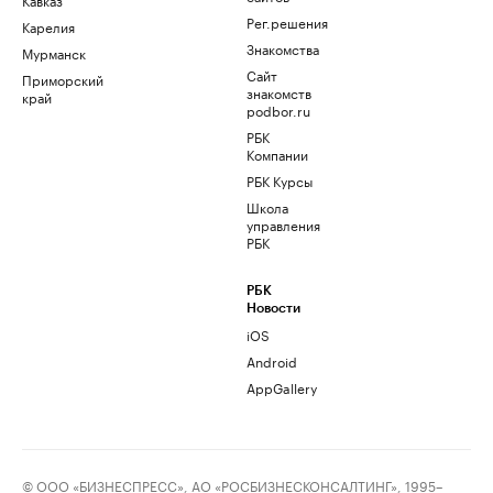
Рег.решения
Карелия
Знакомства
Мурманск
Сайт
Приморский
знакомств
край
podbor.ru
РБК
Компании
РБК Курсы
Школа
управления
РБК
РБК
Новости
iOS
Android
AppGallery
© ООО «БИЗНЕСПРЕСС», АО «РОСБИЗНЕСКОНСАЛТИНГ», 1995–