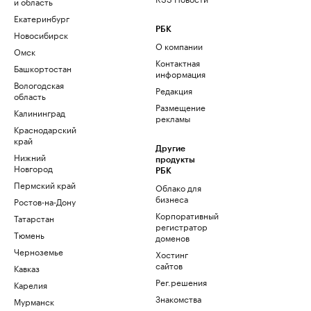
и область
Екатеринбург
РБК
Новосибирск
О компании
Омск
Контактная
Башкортостан
информация
Вологодская
Редакция
область
Размещение
Калининград
рекламы
Краснодарский
край
Другие
Нижний
продукты
Новгород
РБК
Пермский край
Облако для
бизнеса
Ростов-на-Дону
Корпоративный
Татарстан
регистратор
Тюмень
доменов
Черноземье
Хостинг
сайтов
Кавказ
Рег.решения
Карелия
Знакомства
Мурманск