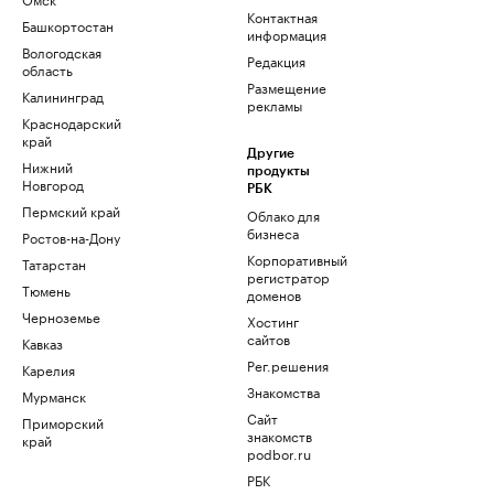
Контактная
Башкортостан
информация
Вологодская
Редакция
область
Размещение
Калининград
рекламы
Краснодарский
край
Другие
Нижний
продукты
Новгород
РБК
Пермский край
Облако для
бизнеса
Ростов-на-Дону
Корпоративный
Татарстан
регистратор
Тюмень
доменов
Черноземье
Хостинг
сайтов
Кавказ
Рег.решения
Карелия
Знакомства
Мурманск
Сайт
Приморский
знакомств
край
podbor.ru
РБК