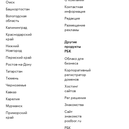
Омск
Контактная
Башкортостан
информация
Вологодская
Редакция
область
Размещение
Калининград
рекламы
Краснодарский
край
Другие
Нижний
продукты
Новгород
РБК
Пермский край
Облако для
бизнеса
Ростов-на-Дону
Корпоративный
Татарстан
регистратор
Тюмень
доменов
Черноземье
Хостинг
сайтов
Кавказ
Рег.решения
Карелия
Знакомства
Мурманск
Сайт
Приморский
знакомств
край
podbor.ru
РБК