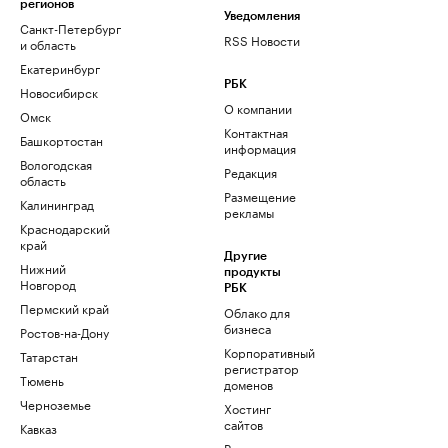
регионов
Уведомления
Санкт-Петербург
RSS Новости
и область
Екатеринбург
РБК
Новосибирск
О компании
Омск
Контактная
Башкортостан
информация
Вологодская
Редакция
область
Размещение
Калининград
рекламы
Краснодарский
край
Другие
Нижний
продукты
Новгород
РБК
Пермский край
Облако для
бизнеса
Ростов-на-Дону
Корпоративный
Татарстан
регистратор
Тюмень
доменов
Черноземье
Хостинг
сайтов
Кавказ
Рег.решения