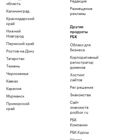
Редакция
область
Размещение
Калининград
рекламы
Краснодарский
край
Другие
Нижний
продукты
Новгород
РБК
Пермский край
Облако для
бизнеса
Ростов-на-Дону
Корпоративный
Татарстан
регистратор
Тюмень
доменов
Черноземье
Хостинг
сайтов
Кавказ
Рег.решения
Карелия
Знакомства
Мурманск
Сайт
Приморский
знакомств
край
podbor.ru
РБК
Компании
РБК Курсы
Школа