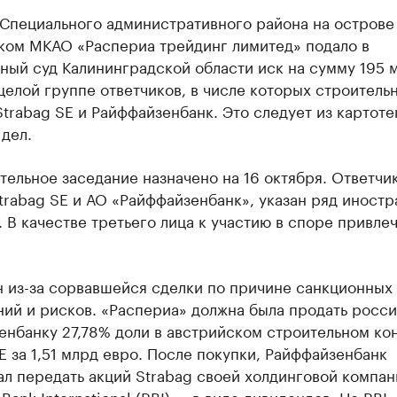
 Специального административного района на острове
ком МКАО «Распериа трейдинг лимитед» подало в
ный суд Калининградской области иск на сумму 195 
целой группе ответчиков, в числе которых строитель
trabag SE и Райффайзенбанк. Это следует из картоте
дел.
ельное заседание назначено на 16 октября. Ответчи
rabag SE и АО «Райффайзенбанк», указан ряд иност
 В качестве третьего лица к участию в споре привле
н из-за сорвавшейся сделки по причине санкционных
ний и рисков. «Распериа» должна была продать росс
енбанку 27,78% доли в австрийском строительном ко
E за 1,51 млрд евро. После покупки, Райффайзенбанк
л передать акций Strabag своей холдинговой компа
 Bank International (RBI) — в виде дивидендов. Но RBI