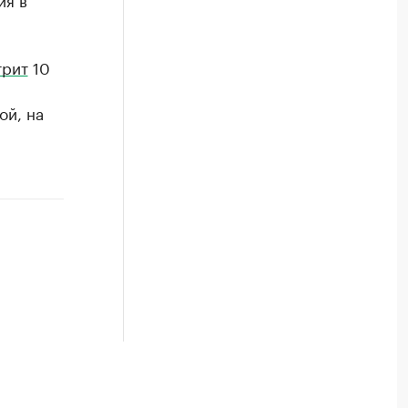
трит
10
ой, на