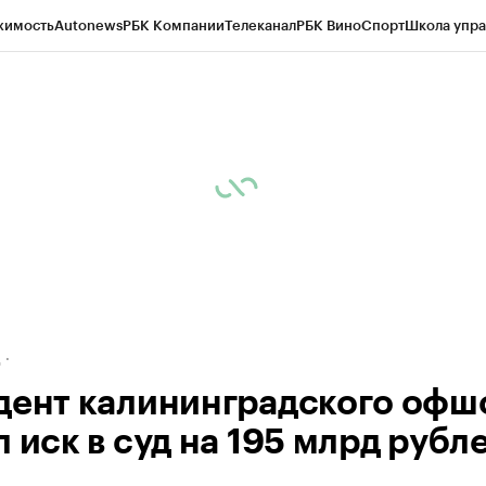
жимость
Autonews
РБК Компании
Телеканал
РБК Вино
Спорт
Школа упра
ипто
РБК Бизнес-среда
Дискуссионный клуб
Исследования
Кредитные 
рагентов
Политика
Экономика
Бизнес
Технологии и медиа
Финансы
Рын
д
дент калининградского офш
 иск в суд на 195 млрд рубл