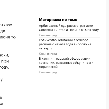
Материалы по теме
отказе
Арбитражный суд рассмотрит иски
Советска к Литве и Польше в 2024 году
яда
Калининград
июня то
Количество компаний в офшоре
региона с начала года выросло на
четверть
Калининград
аски,
В калининградский офшор зашли
 при
компании, связанные с Якуниным и
году.
Дерипаской
Калининград
му
в
ая
ия в