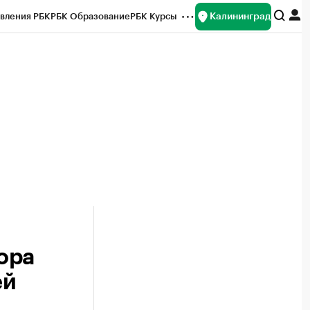
Калининград
вления РБК
РБК Образование
РБК Курсы
рейтинги
Франшизы
Газета
ок наличной валюты
ора
ей