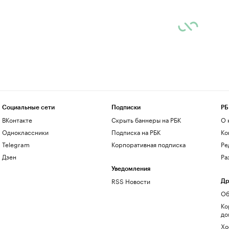
Социальные сети
Подписки
РБ
ВКонтакте
Скрыть баннеры на РБК
О 
Одноклассники
Подписка на РБК
Ко
Telegram
Корпоративная подписка
Ре
Дзен
Ра
Уведомления
RSS Новости
Др
Об
Ко
до
Хо