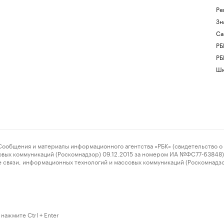
Ре
Зн
Са
РБ
РБ
Шк
ения и материалы информационного агентства «РБК» (свидетельство о 
овых коммуникаций (Роскомнадзор) 09.12.2015 за номером ИА №ФС77-63848) 
 связи, информационных технологий и массовых коммуникаций (Роскомнадз
нажмите Ctrl + Enter