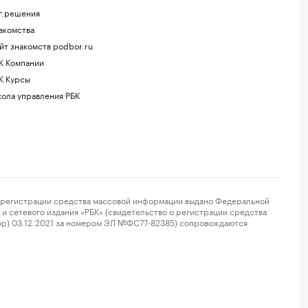
г.решения
акомства
йт знакомств podbor.ru
К Компании
К Курсы
ола управления РБК
регистрации средства массовой информации выдано Федеральной
и сетевого издания «РБК» (свидетельство о регистрации средства
ор) 03.12.2021 за номером ЭЛ №ФС77-82385) сопровождаются