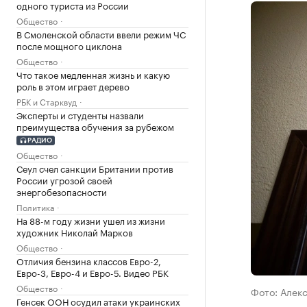
одного туриста из России
Общество
В Смоленской области ввели режим ЧС
после мощного циклона
Общество
Что такое медленная жизнь и какую
роль в этом играет дерево
РБК и Старквуд
Эксперты и студенты назвали
преимущества обучения за рубежом
РАДИО
Общество
Сеул счел санкции Британии против
России угрозой своей
энергобезопасности
Политика
На 88-м году жизни ушел из жизни
художник Николай Марков
Общество
Отличия бензина классов Евро-2,
Евро-3, Евро-4 и Евро-5. Видео РБК
Общество
Фото: Алек
Генсек ООН осудил атаки украинских