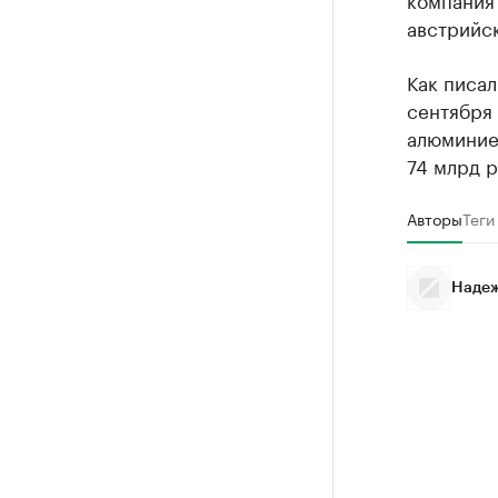
австрийск
Как писа
сентября 
алюминие
74 млрд р
Авторы
Теги
Надеж