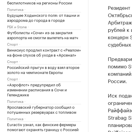
беспилотников на регионы России
Резидент
Политика
Октябрьс
Будущее Ходынского поля: от пашни и
аэродрома до города в городе
Арбитраж
РБК и Stone
рублей к 
Футболисты «Сочи» из-за закрытия
концерн S
аэропорта не смогли вылететь на матч
судебных 
Спорт
Винисиус продлил контракт с «Реалом»
на фоне слухов об уходе в «Арсенал»
Предварит
Спорт
помимо St
Российский прыгун в воду взял второе
золото на чемпионате Европы
компаний.
Спорт
России.
«Аэрофлот» предупредил об
изменении расписания в Сочи и
Иск пода
Геленджике
Политика
ограниче
Ярославский губернатор сообщил о
Райффайз
потушенных резервуарах с топливом
Strabag S
Политика
планирова
Euractiv узнал, как финские фермеры
помогают охранять границу с Россией
Raiffeisen