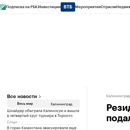
Подписка на РБК
Инвестиции
Мероприятия
Отрасли
Недви
РБК Life
Тренды
Визионеры
Национальные проекты
Город
Стиль
Кр
Спецпроекты СПб
Конференции СПб
Спецпроекты
Проверка конт
Калинингра
Все новости
Калининград
Весь мир
Рези
Шнайдер обыграла Калинскую и вышла
в четвертый круг турнира в Торонто
подал
Спорт
В горах Казахстана эвакуировали еще