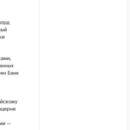
млрд
ный
ки
ками,
ранных
чен Банк
ийскому
нцерне
нии —