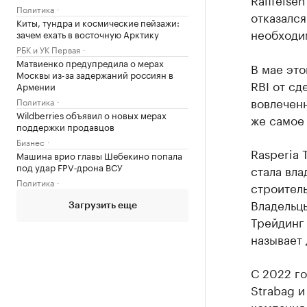
Политика
отказался
Киты, тундра и космические пейзажи:
необходим
зачем ехать в восточную Арктику
РБК и УК Первая
Матвиенко предупредила о мерах
В мае это
Москвы из-за задержаний россиян в
RBI от сд
Армении
вовлеченн
Политика
Wildberries объявил о новых мерах
же самое
поддержки продавцов
Бизнес
Rasperia 
Машина врио главы Шебекино попала
под удар FPV‑дрона ВСУ
стала вла
Политика
строитель
Владельц
Загрузить еще
Трейдинг
называет
С 2022 г
Strabag и
компания