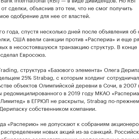
 от сделки, объяснив это тем, что не смог получить
ое одобрение для нее от властей.
го года, спустя несколько дней после объявления об 
елки, США ввели санкции против «Распериа» и еще р
ых в несостоявшуюся транзакцию структур. В конце 
 сделал Евросоюз.
Trading, структура «Базового элемента» Олега Дерип
дельцем 25% Strabag, с которым холдинг сотрудничал
стве объектов Олимпийской деревни в Сочи, в 2007 
ы редомицилированного в 2019 году МКАО «Распериа
 Лимитед» в ЕГРЮЛ не раскрыты, Strabag по-прежне
 Дерипаску собственником компании.
ода «Расперию» не допускают к собраниям акционеро
 распределении новых акций из-за санкций. Российск
 обжаловала соответствующие корпоративные решен