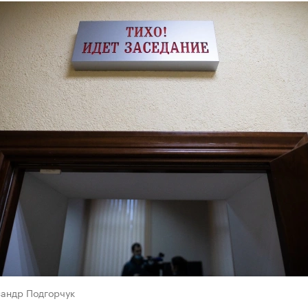
сандр Подгорчук