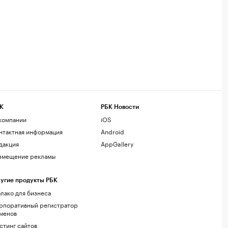
К
РБК Новости
компании
iOS
нтактная информация
Android
дакция
AppGallery
змещение рекламы
угие продукты РБК
лако для бизнеса
рпоративный регистратор
менов
стинг сайтов