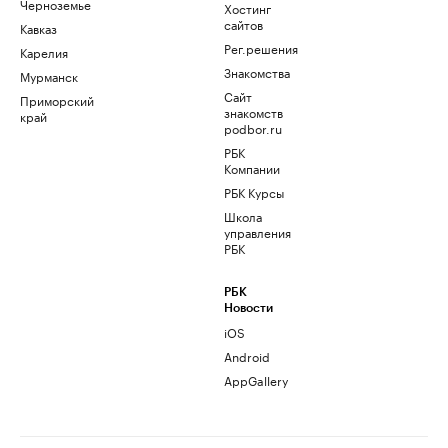
Черноземье
Хостинг
сайтов
Кавказ
Рег.решения
Карелия
Знакомства
Мурманск
Сайт
Приморский
знакомств
край
podbor.ru
РБК
Компании
РБК Курсы
Школа
управления
РБК
РБК
Новости
iOS
Android
AppGallery