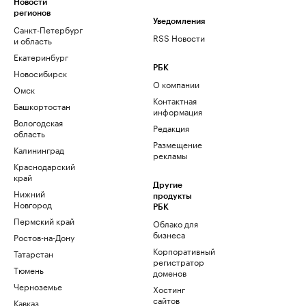
Новости
регионов
Уведомления
Санкт-Петербург
RSS Новости
и область
Екатеринбург
РБК
Новосибирск
О компании
Омск
Контактная
Башкортостан
информация
Вологодская
Редакция
область
Размещение
Калининград
рекламы
Краснодарский
край
Другие
Нижний
продукты
Новгород
РБК
Пермский край
Облако для
бизнеса
Ростов-на-Дону
Корпоративный
Татарстан
регистратор
Тюмень
доменов
Черноземье
Хостинг
сайтов
Кавказ