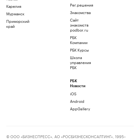
Рег.решения
Карелия
Знакомства
Мурманск
Сайт
Приморский
знакомств
край
podbor.ru
РБК
Компании
РБК Курсы
Школа
управления
РБК
РБК
Новости
iOS
Android
AppGallery
© ООО «БИЗНЕСПРЕСС», АО «РОСБИЗНЕСКОНСАЛТИНГ», 1995–