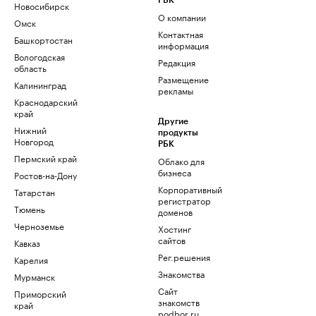
РБК
Новосибирск
О компании
Омск
Контактная
Башкортостан
информация
Вологодская
Редакция
область
Размещение
Калининград
рекламы
Краснодарский
край
Другие
Нижний
продукты
Новгород
РБК
Пермский край
Облако для
бизнеса
Ростов-на-Дону
Корпоративный
Татарстан
регистратор
Тюмень
доменов
Черноземье
Хостинг
сайтов
Кавказ
Рег.решения
Карелия
Знакомства
Мурманск
Сайт
Приморский
знакомств
край
podbor.ru