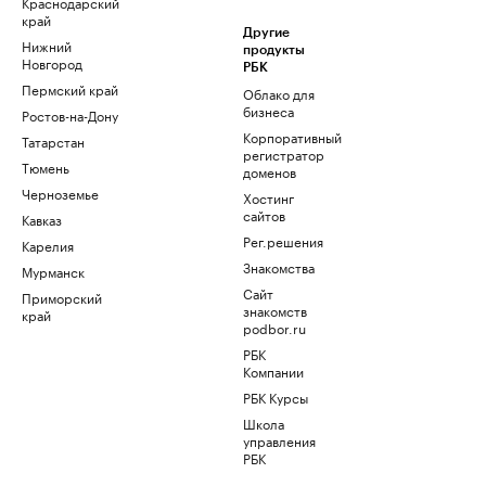
Краснодарский
край
Другие
Нижний
продукты
Новгород
РБК
Пермский край
Облако для
бизнеса
Ростов-на-Дону
Корпоративный
Татарстан
регистратор
Тюмень
доменов
Черноземье
Хостинг
сайтов
Кавказ
Рег.решения
Карелия
Знакомства
Мурманск
Сайт
Приморский
знакомств
край
podbor.ru
РБК
Компании
РБК Курсы
Школа
управления
РБК