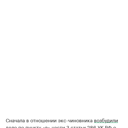
Сначала в отношении экс-чиновника
возбудили
дело по пункту «в» части 3 статьи 286 УК РФ о