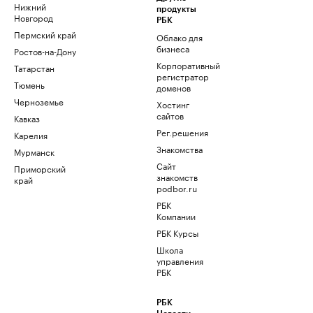
Нижний
продукты
Новгород
РБК
Пермский край
Облако для
бизнеса
Ростов-на-Дону
Корпоративный
Татарстан
регистратор
Тюмень
доменов
Черноземье
Хостинг
сайтов
Кавказ
Рег.решения
Карелия
Знакомства
Мурманск
Сайт
Приморский
знакомств
край
podbor.ru
РБК
Компании
РБК Курсы
Школа
управления
РБК
РБК