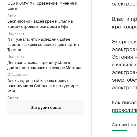
электрос
GLS и BMW X7. Сравнение, мнения и
цены
Авто
Власти п
Беспилотник задел кран и упал на
кратковр
крышу строящегося дома в Уфе
Политика
NYT узнала, что наследник Estée
Энергоси
Lauder «закрыл кошелек» для партии
электроэ
Трампа
Эстония 
Политика
Дептранс назвал причину сбоя в
заявляла 
движении трамваев на севере Москвы
электроэ
Общество
энергобе
Александрова обыграла первую
ракетку мира Соболенко на турнире
электрост
WTA
Спорт
Как писал
проводил
Загрузить еще
Авторы
Теги