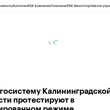
жимость
Autonews
РБК Компании
Телеканал
РБК Вино
Спорт
Школа упра
ипто
РБК Бизнес-среда
Дискуссионный клуб
Исследования
Кредитные 
рагентов
Политика
Экономика
Бизнес
Технологии и медиа
Финансы
Рын
д
госистему Калининградско
сти протестируют в
ированном режиме