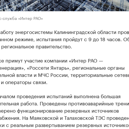
с-служба «Интер РАО»
работу энергосистемы Калининградской области пров
нном режиме, испытания пройдут с 9 до 18 часов. О
 региональное правительство.
ке примут участие компании «Интер РАО —
енерация», «Россети Янтарь», региональные органы
ельной власти и МЧС России, территориальные сетев
и операторы связи.
ачалом проведения испытаний выполнена большая
ительная работа. Проведены противоаварийные трен
оверено функционирование резервных источников
абжения. На Маяковской и Талаховской ТЭС проведе
ки с реальным развертыванием резервных источнико