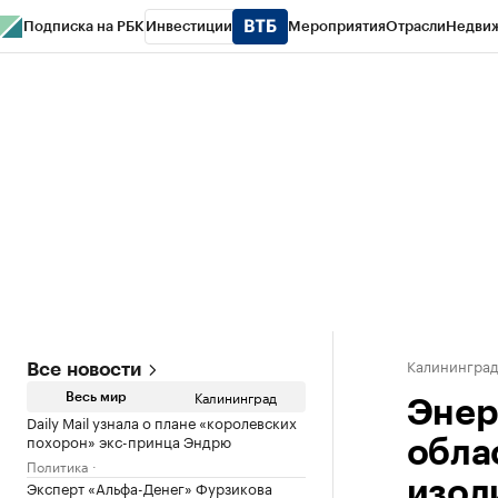
Подписка на РБК
Инвестиции
Мероприятия
Отрасли
Недви
РБК Life
Тренды
Визионеры
Национальные проекты
Город
Стиль
Кр
Спецпроекты СПб
Конференции СПб
Спецпроекты
Проверка конт
Калинингра
Все новости
Калининград
Весь мир
Энер
Daily Mail узнала о плане «королевских
похорон» экс-принца Эндрю
обла
Политика
Эксперт «Альфа-Денег» Фурзикова
изол