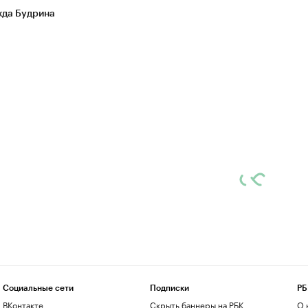
да Будрина
Социальные сети
Подписки
РБ
ВКонтакте
Скрыть баннеры на РБК
О 