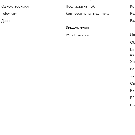
Одноклассники
Подписка на РБК
Ко
Telegram
Корпоративная подписка
Ре
Дзен
Ра
Уведомления
RSS Новости
Др
Об
Ко
до
Хо
Ре
Зн
Са
РБ
РБ
Шк