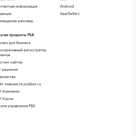
нтактная информация
Android
дакция
AppGallery
змещение рекламы
угие продукты РБК
лако для бизнеса
рпоративный регистратор
менов
стинг сайтов
г.решения
акомства
йт знакомств podbor.ru
К Компании
К Курсы
ола управления РБК