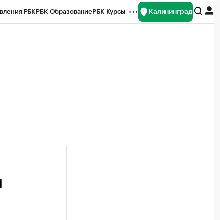
Калининград
вления РБК
РБК Образование
РБК Курсы
рейтинги
Франшизы
Газета
ок наличной валюты
й