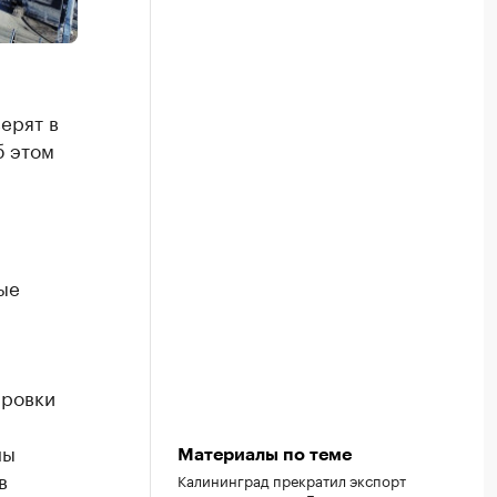
ерят в
б этом
ые
ировки
ны
Материалы по теме
в
Калининград прекратил экспорт