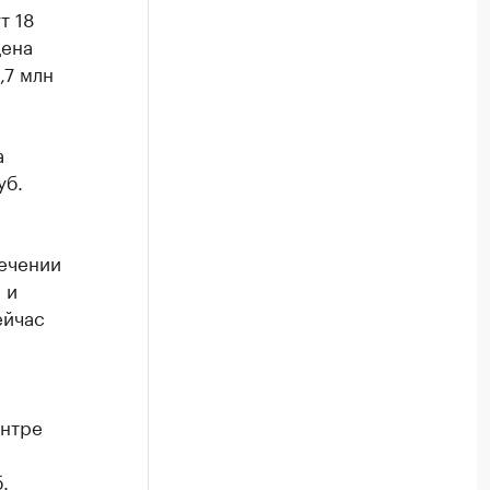
т 18
цена
,7 млн
а
уб.
ечении
 и
ейчас
ентре
.