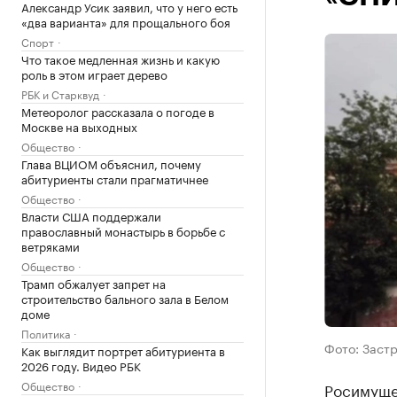
Александр Усик заявил, что у него есть
«два варианта» для прощального боя
Спорт
Что такое медленная жизнь и какую
роль в этом играет дерево
РБК и Старквуд
Метеоролог рассказала о погоде в
Москве на выходных
Общество
Глава ВЦИОМ объяснил, почему
абитуриенты стали прагматичнее
Общество
Власти США поддержали
православный монастырь в борьбе с
ветряками
Общество
Трамп обжалует запрет на
строительство бального зала в Белом
доме
Политика
Фото: Заст
Как выглядит портрет абитуриента в
2026 году. Видео РБК
Общество
Росимуще