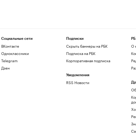
Социальные сети
Подписки
РБ
ВКонтакте
Скрыть баннеры на РБК
О 
Одноклассники
Подписка на РБК
Ко
Telegram
Корпоративная подписка
Ре
Дзен
Ра
Уведомления
RSS Новости
Др
Об
Ко
до
Хо
Ре
Зн
Са