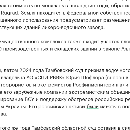
ая стоимость не менялась в последние годы, обрати
Rugrad. Земля находится в федеральной собственнос
ешенного использования предусматривает размещени
ствующих зданий ликеро‑водочного завода.
 имущественного комплекса также входит участок пл
30 производственных и складских зданий в районе Ал
, летом 2024 года Тамбовский суд признал водочног
и владельца АО «СПИ-РВВК» Юрия Шефлера (внесен в
 террористов и экстремистов Росфинмониторинга) и
е его зарубежные компании экстремистским объеди
сирование ВСУ и поддержку обстрелов российских р
ны Украины. Его российские активы
были
изъяты в пол
ва.
того же года Тамбовский областной суд оставил в си