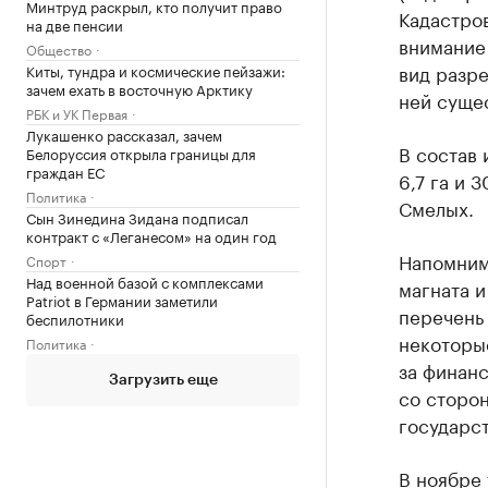
Минтруд раскрыл, кто получит право
Кадастров
на две пенсии
внимание 
Общество
вид разр
Киты, тундра и космические пейзажи:
зачем ехать в восточную Арктику
ней суще
РБК и УК Первая
Лукашенко рассказал, зачем
В состав
Белоруссия открыла границы для
граждан ЕС
6,7 га и 
Политика
Смелых.
Сын Зинедина Зидана подписал
контракт с «Леганесом» на один год
Напомним
Спорт
Над военной базой с комплексами
магната 
Patriot в Германии заметили
перечень
беспилотники
некоторы
Политика
за финан
Загрузить еще
со сторо
государст
В ноябре 