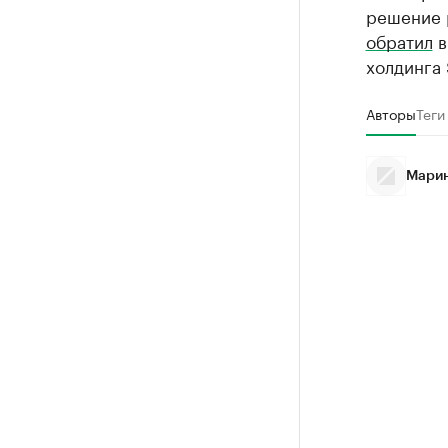
решение 
обратил
в
холдинга 
Авторы
Теги
Марин