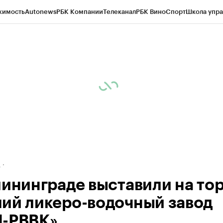
жимость
Autonews
РБК Компании
Телеканал
РБК Вино
Спорт
Школа упра
ипто
РБК Бизнес-среда
Дискуссионный клуб
Исследования
Кредитные 
рагентов
Политика
Экономика
Бизнес
Технологии и медиа
Финансы
Рын
д
лининграде выставили на то
ий ликеро-водочный завод
-РВВК»