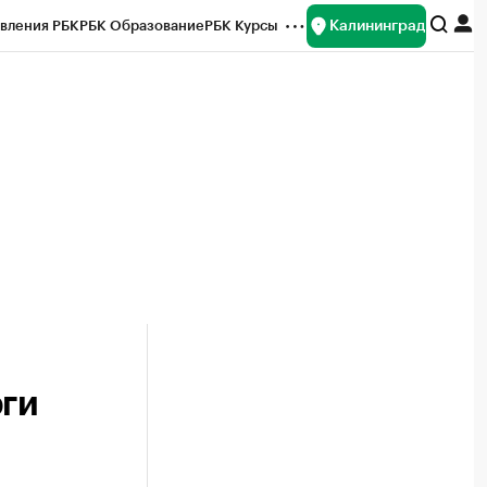
Калининград
вления РБК
РБК Образование
РБК Курсы
рейтинги
Франшизы
Газета
ок наличной валюты
рги