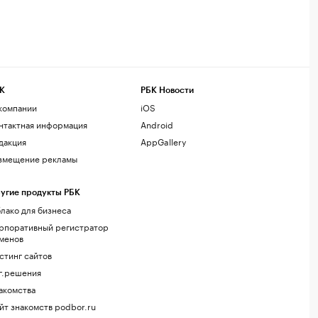
К
РБК Новости
компании
iOS
нтактная информация
Android
дакция
AppGallery
змещение рекламы
угие продукты РБК
лако для бизнеса
рпоративный регистратор
менов
стинг сайтов
г.решения
акомства
йт знакомств podbor.ru