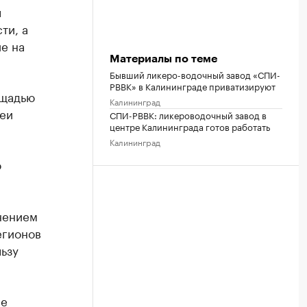
л
ти, а
е на
Материалы по теме
Бывший ликеро-водочный завод «СПИ-
РВВК» в Калининграде приватизируют
ощадью
Калининград
леи
СПИ-РВВК: ликероводочный завод в
центре Калининграда готов работать
Калининград
о
нением
егионов
ьзу
ле