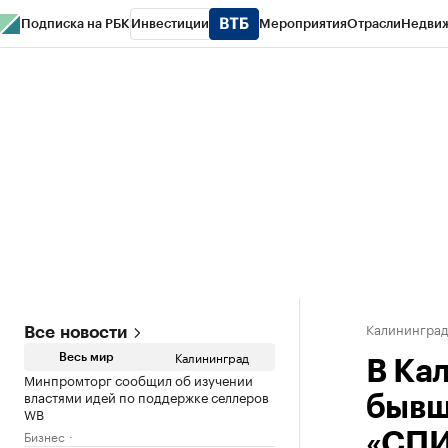
Подписка на РБК
Инвестиции
Мероприятия
Отрасли
Недви
РБК Life
Тренды
Визионеры
Национальные проекты
Город
Стиль
Кр
Спецпроекты СПб
Конференции СПб
Спецпроекты
Проверка конт
Калинингра
Все новости
Калининград
Весь мир
В Ка
Минпромторг сообщил об изучении
властями идей по поддержке селлеров
бывш
WB
Бизнес
«СПИ