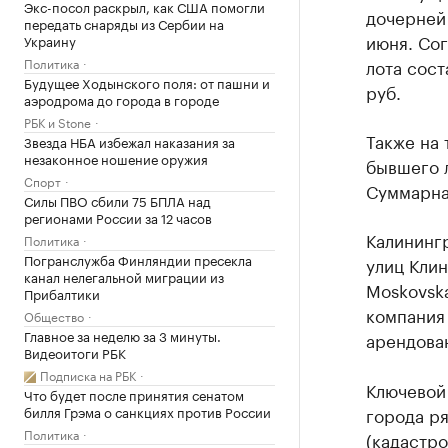
Экс-посол раскрыл, как США помогли
дочерней
передать снаряды из Сербии на
июня. Со
Украину
лота сост
Политика
Будущее Ходынского поля: от пашни и
руб.
аэродрома до города в городе
РБК и Stone
Также на 
Звезда НБА избежал наказания за
незаконное ношение оружия
бывшего 
Спорт
Суммарная
Силы ПВО сбили 75 БПЛА над
регионами России за 12 часов
Калининг
Политика
Погранслужба Финляндии пресекла
улиц Клин
канал нелегальной миграции из
Moskovska
Прибалтики
компания
Общество
Главное за неделю за 3 минуты.
арендова
Видеоитоги РБК
Подписка на РБК
Ключевой 
Что будет после принятия сенатом
города ря
билля Грэма о санкциях против России
Политика
(кадастро