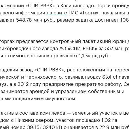
 компании «СПИ‑РВВК» в Калининграде. Торги пройду
гласно информации
на сайте
ГИС «Торги», начальная 
авляет 543,78 млн руб., размер задатка достигает 108
торгах предлагается контрольный пакет акций юрлиц
ликероводочного завода АО «СПИ-РВВК» за 557 млн р
 стоимость активов превышает 1,1 млрд руб.
радский завод «СПИ-РВВК», расположенный на перес
ической и Черняховского, разливал водку Stolichnaya
ya, а в 2012 году предприятие прекратило работу. С
 занимается арендой и управлением собственным и
нным недвижимым имуществом.
актив в составе комплекса — земельный участок в ц
дом с Нижним озером: участок площадью 1,02 га
вый номер 39:15:132401:1) оценивается в 22,9 млн руб