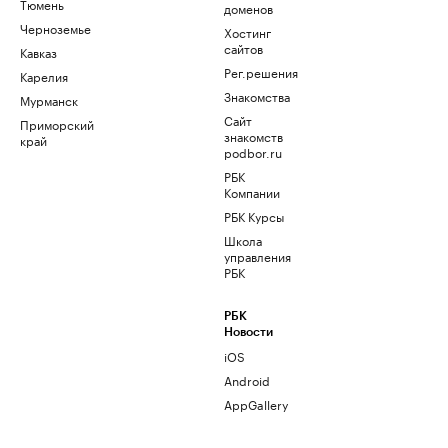
Тюмень
доменов
Черноземье
Хостинг
сайтов
Кавказ
Рег.решения
Карелия
Знакомства
Мурманск
Сайт
Приморский
знакомств
край
podbor.ru
РБК
Компании
РБК Курсы
Школа
управления
РБК
РБК
Новости
iOS
Android
AppGallery