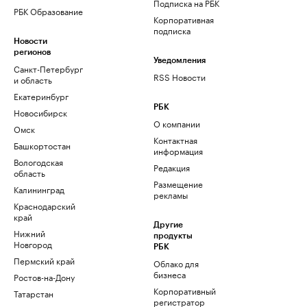
Подписка на РБК
РБК Образование
Корпоративная
подписка
Новости
регионов
Уведомления
Санкт-Петербург
RSS Новости
и область
Екатеринбург
РБК
Новосибирск
О компании
Омск
Контактная
Башкортостан
информация
Вологодская
Редакция
область
Размещение
Калининград
рекламы
Краснодарский
край
Другие
Нижний
продукты
Новгород
РБК
Пермский край
Облако для
бизнеса
Ростов-на-Дону
Корпоративный
Татарстан
регистратор