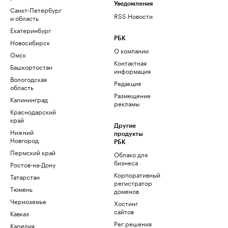
Уведомления
Санкт-Петербург
RSS Новости
и область
Екатеринбург
РБК
Новосибирск
О компании
Омск
Контактная
Башкортостан
информация
Вологодская
Редакция
область
Размещение
Калининград
рекламы
Краснодарский
край
Другие
Нижний
продукты
Новгород
РБК
Пермский край
Облако для
бизнеса
Ростов-на-Дону
Корпоративный
Татарстан
регистратор
Тюмень
доменов
Черноземье
Хостинг
сайтов
Кавказ
Рег.решения
Карелия