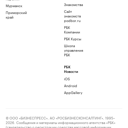
Знакомства
Мурманск
Сайт
Приморский
знакомств
край
podbor.ru
РБК
Компании
РБК Курсы
Школа
управления
РБК
РБК
Новости
iOS
Android
AppGallery
© ООО «БИЗНЕСПРЕСС», АО «РОСБИЗНЕСКОНСАЛТИНГ», 1995–
2026. Сообщения и материалы информационного агентства «РБК»
(свидетельство о регистрации средства массовой информации