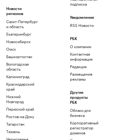
подписка
Новости
регионов
Уведомления
Санкт-Петербург
RSS Новости
и область
Екатеринбург
РБК
Новосибирск
О компании
Омск
Контактная
Башкортостан
информация
Вологодская
Редакция
область
Размещение
Калининград
рекламы
Краснодарский
край
Другие
Нижний
продукты
Новгород
РБК
Пермский край
Облако для
бизнеса
Ростов-на-Дону
Корпоративный
Татарстан
регистратор
Тюмень
доменов
Черноземье
Хостинг