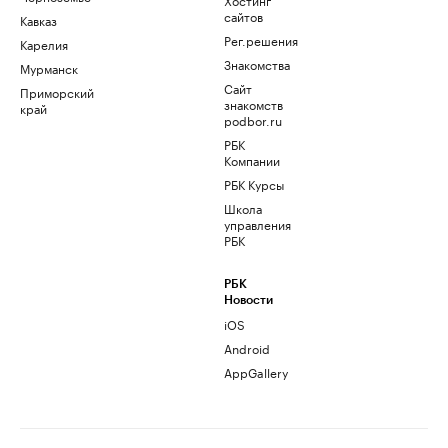
сайтов
Кавказ
Рег.решения
Карелия
Знакомства
Мурманск
Сайт
Приморский
знакомств
край
podbor.ru
РБК
Компании
РБК Курсы
Школа
управления
РБК
РБК
Новости
iOS
Android
AppGallery