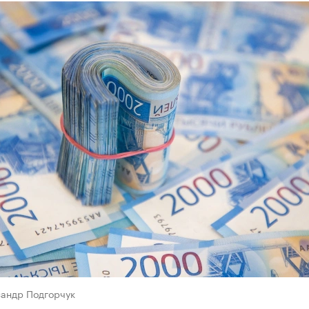
сандр Подгорчук