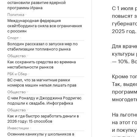
остановили развитие ядерной
С 1 июля
программы Ирана
Политика
повысят з
Международная федерация
губернат
скейтбординга сняла все ограничения
2025 год.
с россиян
Спорт
Володин рассказал о запуске мер по
Для враче
стабилизации топливного рынка
культуры 
Общество
— 10%. Вс
Как сохранить средства во времена
нестабильности рынков
РБК и Сбер
Кроме тог
ВС счел, что за магнитные рамки
Так, выде
номеров машин нельзя лишать прав
программе
Общество
С чем Роналду и Джорджина Родригес
многодет
подошли к свадьбе. Инфографика
Общество
На льготн
Как и где быстро заработать деньги в
2026 году: 15 способов
на этот г
Инвестиции
и покупку
Осенние каникулы у школьников в
культуры,