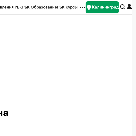
Калининград
вления РБК
РБК Образование
РБК Курсы
рейтинги
Франшизы
Газета
ок наличной валюты
на