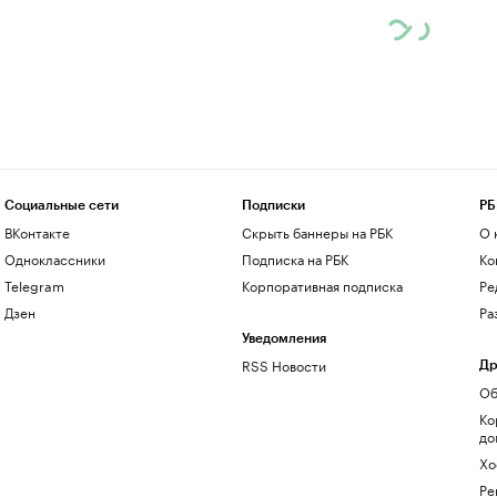
Социальные сети
Подписки
РБ
ВКонтакте
Скрыть баннеры на РБК
О 
Одноклассники
Подписка на РБК
Ко
Telegram
Корпоративная подписка
Ре
Дзен
Ра
Уведомления
RSS Новости
Др
Об
Ко
до
Хо
Ре