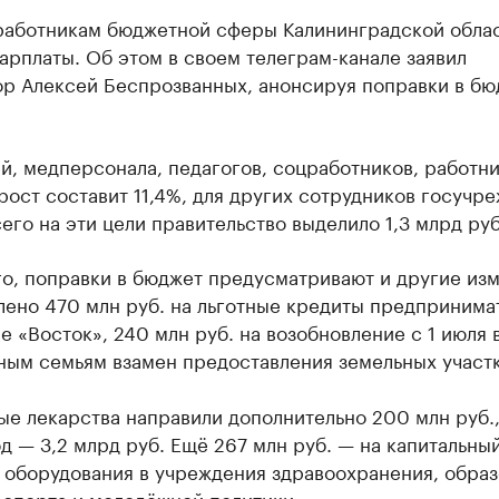
 работникам бюджетной сферы Калининградской обла
арплаты. Об этом в своем телеграм-канале заявил
ор Алексей Беспрозванных, анонсируя поправки в бю
й, медперсонала, педагогов, соцработников, работн
рост составит 11,4%, для других сотрудников госучр
его на эти цели правительство выделило 1,3 млрд руб
о, поправки в бюджет предусматривают и другие из
лено 470 млн руб. на льготные кредиты предпринима
 «Восток», 240 млн руб. на возобновление с 1 июля 
ным семьям взамен предоставления земельных участк
ые лекарства направили дополнительно 200 млн руб.,
од — 3,2 млрд руб. Ещё 267 млн руб. — на капитальны
 оборудования в учреждения здравоохранения, образ
 спорта и молодёжной политики.