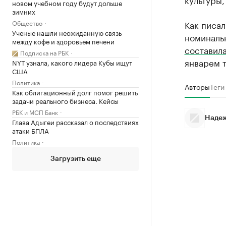
новом учебном году будут дольше
зимних
Общество
Как писал
Ученые нашли неожиданную связь
номинальн
между кофе и здоровьем печени
составил
Подписка на РБК
январем т
NYT узнала, какого лидера Кубы ищут
США
Политика
Авторы
Теги
Как облигационный долг помог решить
задачи реального бизнеса. Кейсы
РБК и МСП Банк
Надеж
Глава Адыгеи рассказал о последствиях
атаки БПЛА
Политика
Загрузить еще