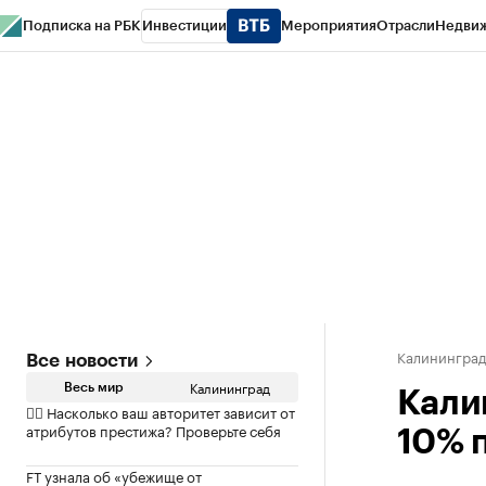
Подписка на РБК
Инвестиции
Мероприятия
Отрасли
Недви
РБК Life
Тренды
Визионеры
Национальные проекты
Город
Стиль
Кр
Спецпроекты СПб
Конференции СПб
Спецпроекты
Проверка конт
Калинингра
Все новости
Калининград
Весь мир
Кали
✍🏻 Насколько ваш авторитет зависит от
атрибутов престижа? Проверьте себя
10% 
FT узнала об «убежище от