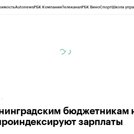
жимость
Autonews
РБК Компании
Телеканал
РБК Вино
Спорт
Школа упра
ипто
РБК Бизнес-среда
Дискуссионный клуб
Исследования
Кредитные 
рагентов
Политика
Экономика
Бизнес
Технологии и медиа
Финансы
Рын
д
нинградским бюджетникам 
проиндексируют зарплаты