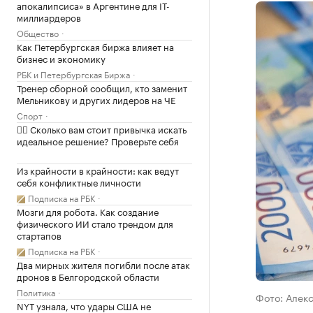
апокалипсиса» в Аргентине для IT-
миллиардеров
Общество
Как Петербургская биржа влияет на
бизнес и экономику
РБК и Петербургская Биржа
Тренер сборной сообщил, кто заменит
Мельникову и других лидеров на ЧЕ
Спорт
✍🏻 Сколько вам стоит привычка искать
идеальное решение? Проверьте себя
Из крайности в крайности: как ведут
себя конфликтные личности
Подписка на РБК
Мозги для робота. Как создание
физического ИИ стало трендом для
стартапов
Подписка на РБК
Два мирных жителя погибли после атак
дронов в Белгородской области
Политика
Фото: Алек
NYT узнала, что удары США не