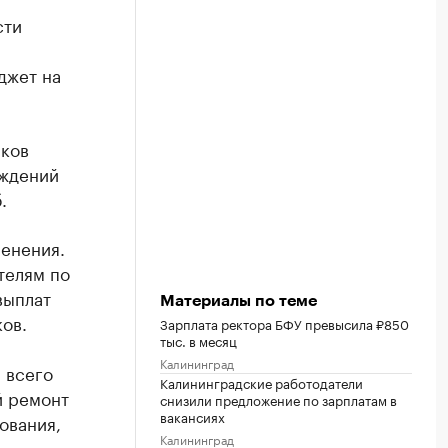
сти
джет на
иков
еждений
.
менения.
телям по
выплат
Материалы по теме
ов.
Зарплата ректора БФУ превысила ₽850
тыс. в месяц
Калининград
 всего
Калининградские работодатели
й ремонт
снизили предложение по зарплатам в
вакансиях
ования,
Калининград