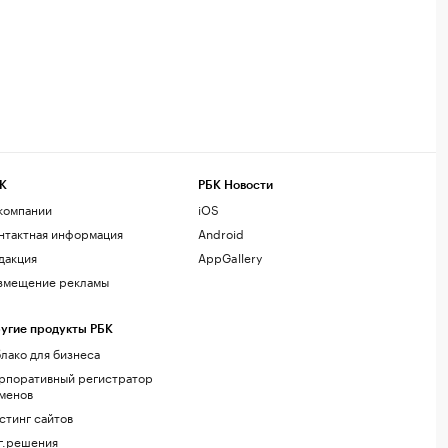
К
РБК Новости
компании
iOS
нтактная информация
Android
дакция
AppGallery
змещение рекламы
угие продукты РБК
лако для бизнеса
рпоративный регистратор
менов
стинг сайтов
г.решения