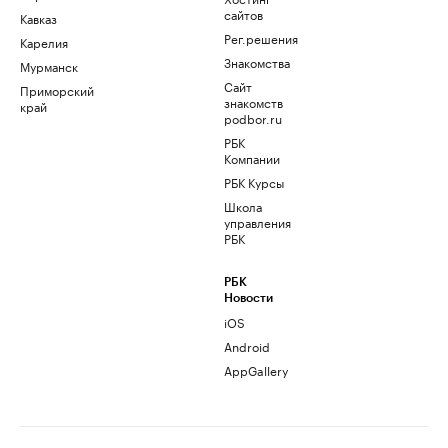
сайтов
Кавказ
Рег.решения
Карелия
Знакомства
Мурманск
Сайт
Приморский
знакомств
край
podbor.ru
РБК
Компании
РБК Курсы
Школа
управления
РБК
РБК
Новости
iOS
Android
AppGallery