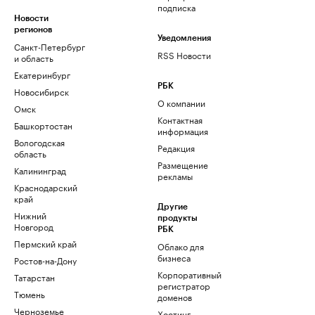
подписка
Новости
регионов
Уведомления
Санкт-Петербург
RSS Новости
и область
Екатеринбург
РБК
Новосибирск
О компании
Омск
Контактная
Башкортостан
информация
Вологодская
Редакция
область
Размещение
Калининград
рекламы
Краснодарский
край
Другие
Нижний
продукты
Новгород
РБК
Пермский край
Облако для
бизнеса
Ростов-на-Дону
Корпоративный
Татарстан
регистратор
Тюмень
доменов
Черноземье
Хостинг