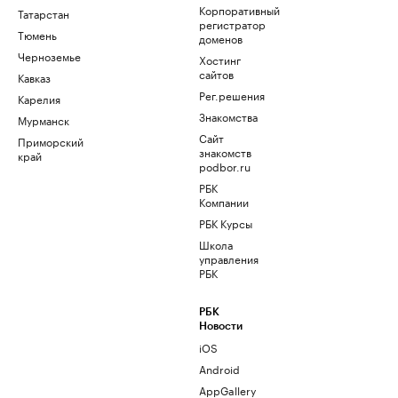
Корпоративный
Татарстан
регистратор
Тюмень
доменов
Черноземье
Хостинг
сайтов
Кавказ
Рег.решения
Карелия
Знакомства
Мурманск
Сайт
Приморский
знакомств
край
podbor.ru
РБК
Компании
РБК Курсы
Школа
управления
РБК
РБК
Новости
iOS
Android
AppGallery