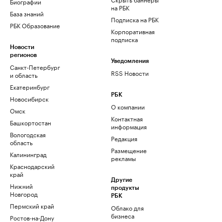
Биографии
на РБК
База знаний
Подписка на РБК
РБК Образование
Корпоративная
подписка
Новости
регионов
Уведомления
Санкт-Петербург
RSS Новости
и область
Екатеринбург
РБК
Новосибирск
О компании
Омск
Контактная
Башкортостан
информация
Вологодская
Редакция
область
Размещение
Калининград
рекламы
Краснодарский
край
Другие
Нижний
продукты
Новгород
РБК
Пермский край
Облако для
бизнеса
Ростов-на-Дону