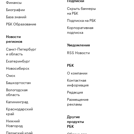
Финансы
Подписки
Скрыть баннеры
Биографии
на РБК
База знаний
Подписка на РБК
РБК Образование
Корпоративная
подписка
Новости
регионов
Уведомления
Санкт-Петербург
RSS Новости
и область
Екатеринбург
РБК
Новосибирск
О компании
Омск
Контактная
Башкортостан
информация
Вологодская
Редакция
область
Размещение
Калининград
рекламы
Краснодарский
край
Другие
Нижний
продукты
Новгород
РБК
Пермский край
Облако для