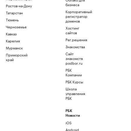
бизнеса
Ростов-на-Дону
Корпоративный
Татарстан
регистратор
Тюмень
доменов
Черноземье
Хостинг
сайтов
Кавказ
Рег.решения
Карелия
Знакомства
Мурманск
Сайт
Приморский
знакомств
край
podbor.ru
РБК
Компании
РБК Курсы
Школа
управления
РБК
РБК
Новости
iOS
Android