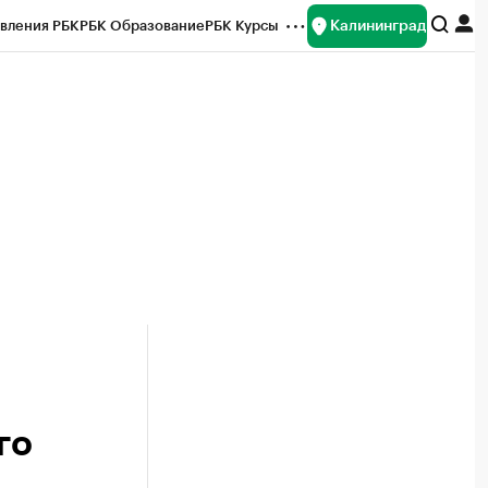
Калининград
вления РБК
РБК Образование
РБК Курсы
рейтинги
Франшизы
Газета
ок наличной валюты
го