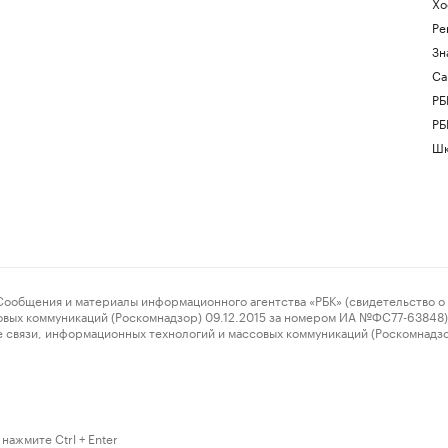
Хо
Ре
Зн
Са
РБ
РБ
Шк
ения и материалы информационного агентства «РБК» (свидетельство о 
овых коммуникаций (Роскомнадзор) 09.12.2015 за номером ИА №ФС77-63848) 
 связи, информационных технологий и массовых коммуникаций (Роскомнадз
нажмите Ctrl + Enter