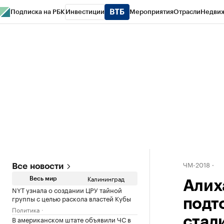
Подписка на РБК
Инвестиции
Мероприятия
Отрасли
Недви
РБК Life
Тренды
Визионеры
Национальные проекты
Город
Стиль
Кр
Спецпроекты СПб
Конференции СПб
Спецпроекты
Проверка конт
ЧМ-2018
Все новости
Калининград
Весь мир
Алих
NYT узнала о создании ЦРУ тайной
группы с целью раскола властей Кубы
подт
Политика
В американском штате объявили ЧС в
стад