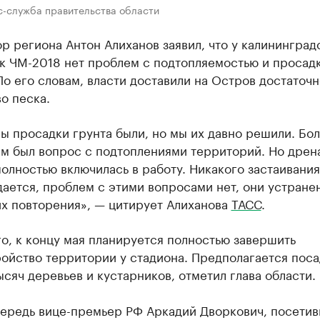
с-служба правительства области
р региона Антон Алиханов заявил, что у калининград
 к ЧМ-2018 нет проблем с подтопляемостью и просад
По его словам, власти доставили на Остров достаточ
о песка.
 просадки грунта были, но мы их давно решили. Бо
ым был вопрос с подтоплениями территорий. Но дрен
олностью включилась в работу. Никакого застаивани
ается, проблем с этими вопросами нет, они устране
их повторения», — цитирует Алиханова
ТАСС
.
о, к концу мая планируется полностью завершить
ойство территории у стадиона. Предполагается поса
ысяч деревьев и кустарников, отметил глава области.
чередь вице-премьер РФ Аркадий Дворкович, посети