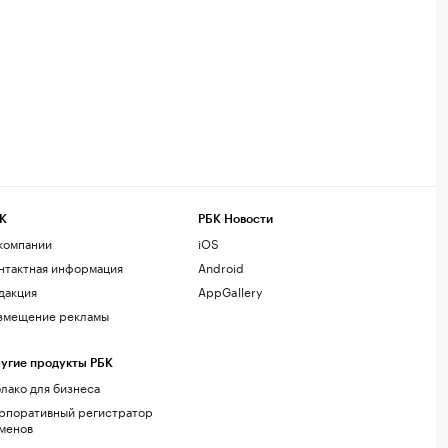
К
РБК Новости
компании
iOS
нтактная информация
Android
дакция
AppGallery
змещение рекламы
угие продукты РБК
лако для бизнеса
рпоративный регистратор
менов