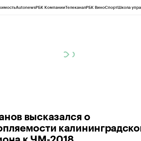
жимость
Autonews
РБК Компании
Телеканал
РБК Вино
Спорт
Школа упра
ипто
РБК Бизнес-среда
Дискуссионный клуб
Исследования
Кредитные 
рагентов
Политика
Экономика
Бизнес
Технологии и медиа
Финансы
Рын
анов высказался о
опляемости калининградско
иона к ЧМ-2018