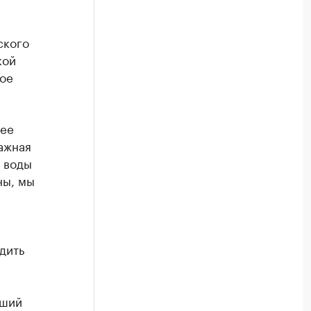
ского
кой
ное
лее
ажная
я воды
ны, мы
дить
вший