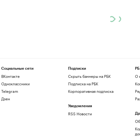
Социальные сети
Подписки
РБ
ВКонтакте
Скрыть баннеры на РБК
О 
Одноклассники
Подписка на РБК
Ко
Telegram
Корпоративная подписка
Ре
Дзен
Ра
Уведомления
RSS Новости
Др
Об
Ко
до