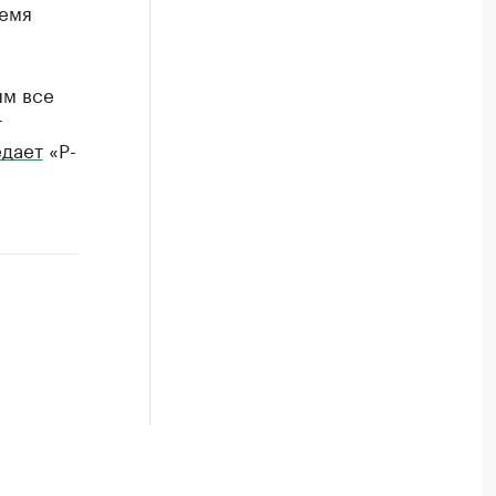
ремя
ям все
т
дает
«Р-