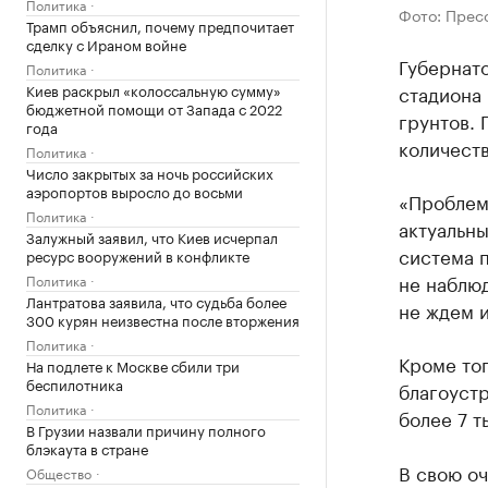
Политика
Фото: Прес
Трамп объяснил, почему предпочитает
сделку с Ираном войне
Губернато
Политика
Киев раскрыл «колоссальную сумму»
стадиона
бюджетной помощи от Запада с 2022
грунтов. 
года
количеств
Политика
Число закрытых за ночь российских
аэропортов выросло до восьми
«Проблемы
Политика
актуальн
Залужный заявил, что Киев исчерпал
система п
ресурс вооружений в конфликте
не наблюд
Политика
Лантратова заявила, что судьба более
не ждем 
300 курян неизвестна после вторжения
Политика
Кроме тог
На подлете к Москве сбили три
беспилотника
благоустр
Политика
более 7 т
В Грузии назвали причину полного
блэкаута в стране
В свою о
Общество