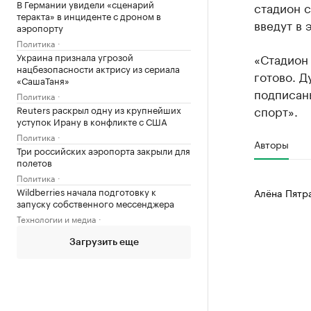
В Германии увидели «сценарий
стадион с
теракта» в инциденте с дроном в
введут в 
аэропорту
Политика
Украина признала угрозой
«Стадион
нацбезопасности актрису из сериала
готово. Д
«СашаТаня»
подписаны
Политика
спорт».
Reuters раскрыл одну из крупнейших
уступок Ирану в конфликте с США
Политика
Авторы
Три российских аэропорта закрыли для
полетов
Политика
Wildberries начала подготовку к
Алёна Пятр
запуску собственного мессенджера
Технологии и медиа
Загрузить еще