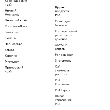
Краснодарский
край
Другие
Нижний
продукты
Новгород
РБК
Пермский край
Облако для
бизнеса
Ростов-на-Дону
Корпоративный
Татарстан
регистратор
Тюмень
доменов
Черноземье
Хостинг
сайтов
Кавказ
Рег.решения
Карелия
Знакомства
Мурманск
Сайт
Приморский
знакомств
край
podbor.ru
РБК
Компании
РБК Курсы
Школа
управления
РБК