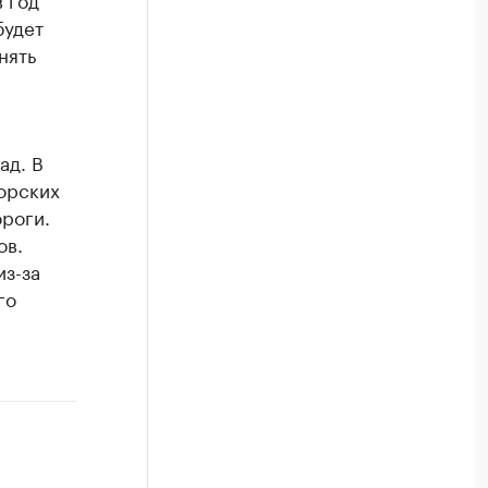
будет
нять
ад. В
орских
роги.
ов.
з-за
го