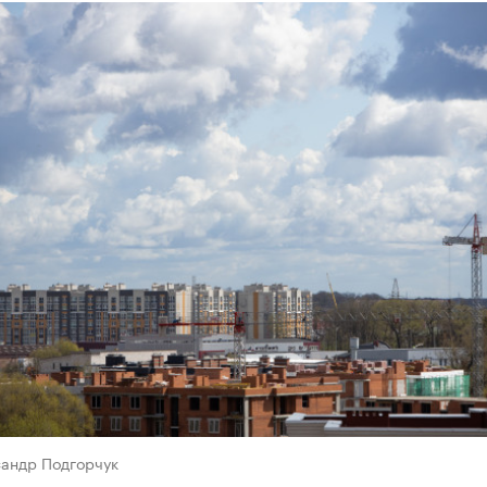
сандр Подгорчук