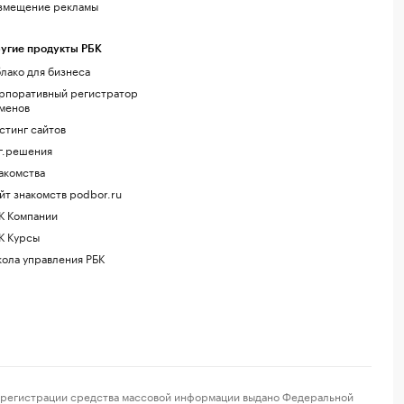
змещение рекламы
угие продукты РБК
лако для бизнеса
рпоративный регистратор
менов
стинг сайтов
г.решения
акомства
йт знакомств podbor.ru
К Компании
К Курсы
ола управления РБК
регистрации средства массовой информации выдано Федеральной