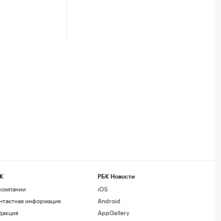
К
РБК Новости
компании
iOS
нтактная информация
Android
дакция
AppGallery