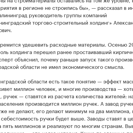
риятия в регионе не строились бы», — рассказал в и
алининград руководитель группы компаний
нинградский торгово-строительный холдинг» Алекса
ович.
тремится удешевить расходные материалы. Осенью 2
роль холдинга перешел ранее простаивавший кирпич
сперт объяснил, почему раньше запуск такого произв
радской области не имел экономического смысла.
нградской области есть такое понятие — эффект мас
ивет миллион человек, и многие производства — хоть
 ручек — ставятся из расчета количества жителей: н
аселения производится миллион ручек. А завод руче
же не делают, его делают минимум на два миллиона,
 себестоимость ручки будет выше. Заводы ставят в ц
 пять миллионов и реализуют по многим странам. Вы
продукцию — это целая история. Какие-то сложные п