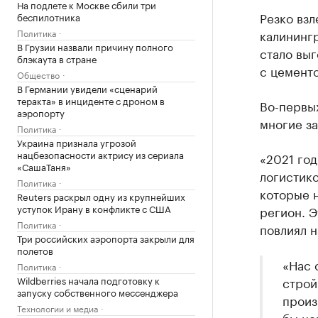
На подлете к Москве сбили три
Резко взл
беспилотника
калинингр
Политика
В Грузии назвали причину полного
стало выг
блэкаута в стране
с цементо
Общество
В Германии увидели «сценарий
теракта» в инциденте с дроном в
Во-первых
аэропорту
многие за
Политика
Украина признала угрозой
нацбезопасности актрису из сериала
«2021 год
«СашаТаня»
логистико
Политика
которые 
Reuters раскрыл одну из крупнейших
уступок Ирану в конфликте с США
регион. Э
Политика
повлиял н
Три российских аэропорта закрыли для
полетов
«Нас 
Политика
строй
Wildberries начала подготовку к
запуску собственного мессенджера
произ
Технологии и медиа
бы це