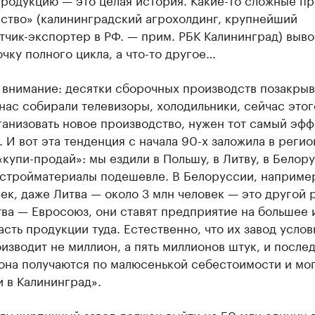
ство» (калининградский агрохолдинг, крупнейший
чик-экспортер в РФ. — прим. РБК Калининград) выво
чку полного цикла, а что-то другое…
 внимание: десятки сборочных производств позакрыв
нас собирали телевизоры, холодильники, сейчас этог
анизовать новое производство, нужен тот самый эфф
 И вот эта тенденция с начала 90-х заложила в регио
купи-продай»: мы ездили в Польшу, в Литву, в Белор
 стройматериалы подешевле. В Белоруссии, например
ек, даже Литва — около 3 млн человек — это другой 
ва — Евросоюз, они ставят предприятие на большее 
асть продукции туда. Естественно, что их завод усло
изводит не миллион, а пять миллионов штук, и после
она получаются по малюсенькой себестоимости и мог
 в Калининград».
ду кирпичный завод должен выйти на 50 млн единиц в