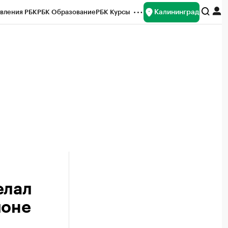
Калининград
вления РБК
РБК Образование
РБК Курсы
рейтинги
Франшизы
Газета
ок наличной валюты
елал
ионе