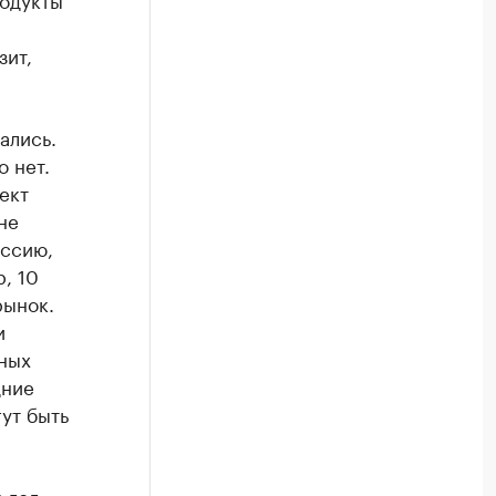
зит,
ались.
о нет.
ект
не
уссию,
, 10
рынок.
и
вных
дние
ут быть
 год