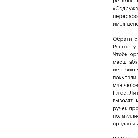
«Содруже
переработ
имея цепо
Обратите
Раньше у 
Чтобы орг
масштаба.
историю «
покупали
млн челов
Плюс, Лит
вывозят ч
ручек про
полмилли
проданы и
В 2022 го