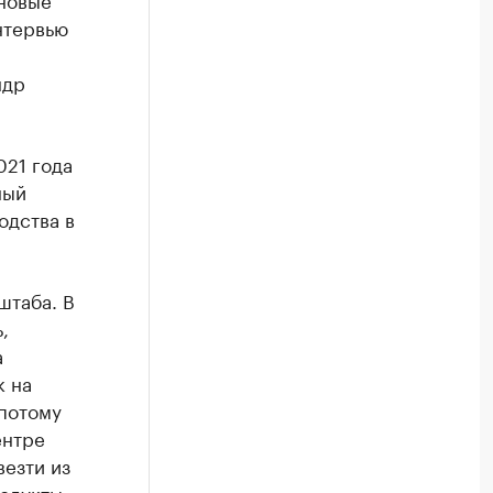
нтервью
ндр
021 года
ный
одства в
штаба. В
,
а
к на
 потому
ентре
везти из
родукты