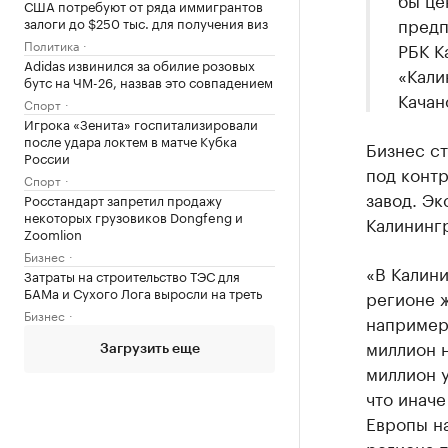
США потребуют от ряда иммигрантов
предп
залоги до $250 тыс. для получения виз
Политика
РБК К
Adidas извинился за обилие розовых
«Кали
бутс на ЧМ-26, назвав это совпадением
Качан
Спорт
Игрока «Зенита» госпитализировали
после удара локтем в матче Кубка
Бизнес с
России
под конт
Спорт
завод. Эк
Росстандарт запретил продажу
некоторых грузовиков Dongfeng и
Калининг
Zoomlion
Бизнес
«В Калини
Затраты на строительство ТЭС для
БАМа и Сухого Лога выросли на треть
регионе ж
Бизнес
например,
миллион н
Загрузить еще
миллион у
что иначе
Европы на
региона 