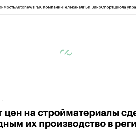
жимость
Autonews
РБК Компании
Телеканал
РБК Вино
Спорт
Школа упра
ипто
РБК Бизнес-среда
Дискуссионный клуб
Исследования
Кредитные 
рагентов
Политика
Экономика
Бизнес
Технологии и медиа
Финансы
Рын
д
т цен на стройматериалы сд
дным их производство в рег