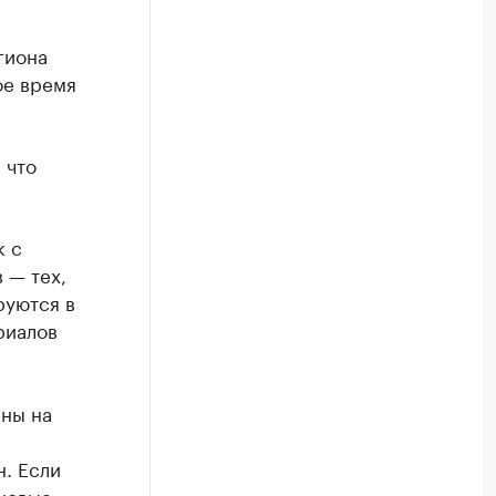
гиона
ое время
 что
к с
 — тех,
руются в
риалов
ены на
. Если
 новые