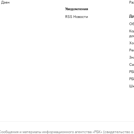
Дзен
Ра
Уведомления
RSS Новости
Др
Об
Ко
до
Хо
Ре
Зн
Са
РБ
РБ
Шк
ения и материалы информационного агентства «РБК» (свидетельство о 