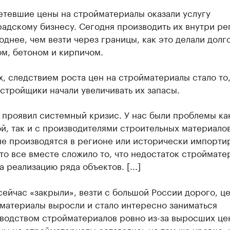
етевшие цены на стройматериалы оказали услугу
адскому бизнесу. Сегодня производить их внутри ре
однее, чем везти через границы, как это делали долг
м, бетоном и кирпичом.
, следствием роста цен на стройматериалы стало то,
стройщики начали увеличивать их запасы.
 проявил системный кризис. У нас были проблемы ка
й, так и с производителями строительных материалов
не производятся в регионе или исторически импорти
то все вместе сложило то, что недостаток строймате
а реализацию ряда объектов. [...]
сейчас «закрыли», везти с большой России дорого, ц
материалы выросли и стало интересно заниматься
водством стройматериалов ровно из-за выросших цен
ны на стройматериалы оставались на том же уровне,