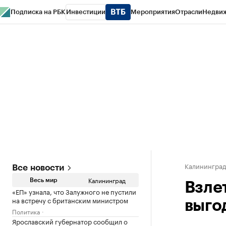
Подписка на РБК
Инвестиции
Мероприятия
Отрасли
Недви
РБК Life
Тренды
Визионеры
Национальные проекты
Город
Стиль
Кр
Спецпроекты СПб
Конференции СПб
Спецпроекты
Проверка конт
Калинингра
Все новости
Калининград
Весь мир
Взле
«ЕП» узнала, что Залужного не пустили
на встречу с британским министром
выго
Политика
Ярославский губернатор сообщил о