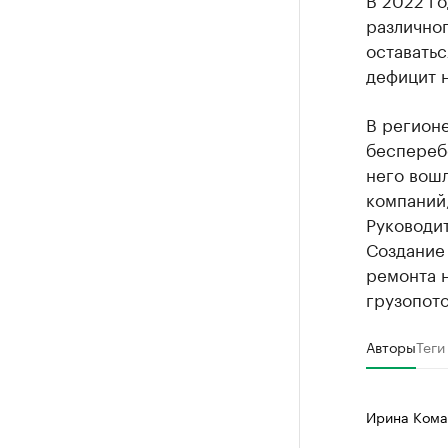
различног
оставатьс
дефицит н
В регионе
беспереб
него вош
компаний,
Руководи
Создание
ремонта н
грузопото
Авторы
Теги
Ирина Кома