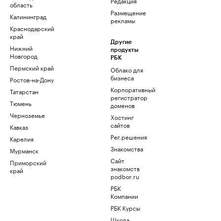
Редакция
область
Размещение
Калининград
рекламы
Краснодарский
край
Другие
Нижний
продукты
Новгород
РБК
Пермский край
Облако для
бизнеса
Ростов-на-Дону
Корпоративный
Татарстан
регистратор
Тюмень
доменов
Черноземье
Хостинг
сайтов
Кавказ
Рег.решения
Карелия
Знакомства
Мурманск
Сайт
Приморский
знакомств
край
podbor.ru
РБК
Компании
РБК Курсы
Школа