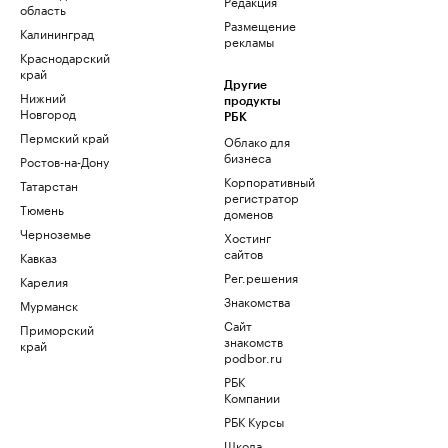
Редакция
область
Размещение
Калининград
рекламы
Краснодарский
край
Другие
Нижний
продукты
Новгород
РБК
Пермский край
Облако для
бизнеса
Ростов-на-Дону
Корпоративный
Татарстан
регистратор
Тюмень
доменов
Черноземье
Хостинг
сайтов
Кавказ
Рег.решения
Карелия
Знакомства
Мурманск
Сайт
Приморский
знакомств
край
podbor.ru
РБК
Компании
РБК Курсы
Школа