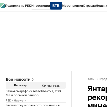
Подписка на РБК
Инвестиции
Мероприятия
Отрасли
Недви
РБК Life
Тренды
Визионеры
Национальные проекты
Город
Стиль
Кр
Спецпроекты СПб
Конференции СПб
Спецпроекты
Проверка конт
Калинингра
Все новости
Калининград
Весь мир
Янта
Зачем смартфону телеобъектив, 200
Мп и большой сенсор
реко
РБК и Huawei
Беспилотную опасность объявили в
мине