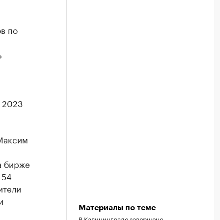
в по
ь
и
в 2023
 Максим
а бирже
 54
ители
и
Материалы по теме
В Калининграде завершено