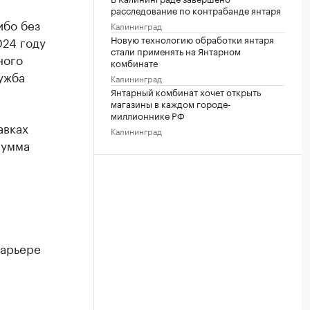
расследование по контрабанде янтаря
ибо без
Калининград
Новую технологию обработки янтаря
024 году
стали применять на Янтарном
ного
комбинате
ужба
Калининград
Янтарный комбинат хочет открыть
магазины в каждом городе-
миллионнике РФ
авках
Калининград
сумма
карьере