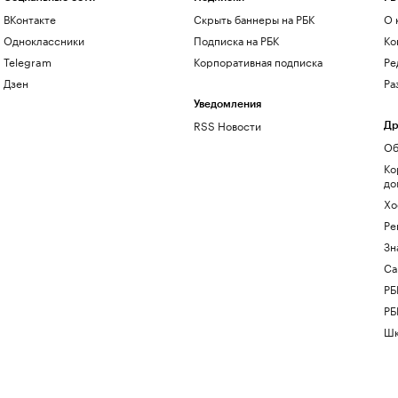
ВКонтакте
Скрыть баннеры на РБК
О 
Одноклассники
Подписка на РБК
Ко
Telegram
Корпоративная подписка
Ре
Дзен
Ра
Уведомления
RSS Новости
Др
Об
Ко
до
Хо
Ре
Зн
Са
РБ
РБ
Шк