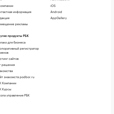
компании
iOS
нтактная информация
Android
дакция
AppGallery
змещение рекламы
угие продукты РБК
лако для бизнеса
рпоративный регистратор
менов
стинг сайтов
г.решения
акомства
йт знакомств podbor.ru
К Компании
К Курсы
ола управления РБК