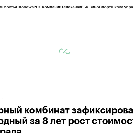
жимость
Autonews
РБК Компании
Телеканал
РБК Вино
Спорт
Школа упра
ипто
РБК Бизнес-среда
Дискуссионный клуб
Исследования
Кредитные 
рагентов
Политика
Экономика
Бизнес
Технологии и медиа
Финансы
Рын
д
рный комбинат зафиксиров
рдный за 8 лет рост стоимос
рала