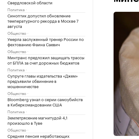
Свердловской области
Политика
Синоптик допустил обновление
температурного рекорда в Москве 7
августа
Общество
Умерла заслуженный тренер России по
фехтованию Фаина Саевич
Общество
Минтранс предложил защищать трассы
от БПЛА за счет дорожных бюджетов
Политика
Супруге главы издательства «Джем»
предъявили обвинение в
мошенничестве
Общество
Bloomberg узнал о серии самоубийств
в Киберкомандовании США
Политика
Землетрясение магнитудой 4,1
произошло в Туве
Общество
Средняя пенсия неработающих