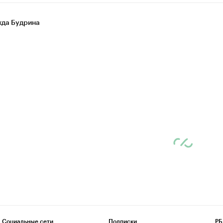
да Будрина
Социальные сети
Подписки
РБ