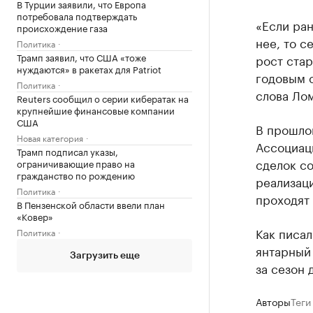
В Турции заявили, что Европа
потребовала подтверждать
«Если ран
происхождение газа
нее, то с
Политика
Трамп заявил, что США «тоже
рост стар
нуждаются» в ракетах для Patriot
годовым 
Политика
слова Ло
Reuters сообщил о серии кибератак на
крупнейшие финансовые компании
США
В прошлом
Новая категория
Ассоциац
Трамп подписал указы,
сделок со
ограничивающие право на
гражданство по рождению
реализац
Политика
проходят
В Пензенской области ввели план
«Ковер»
Как писал
Политика
янтарный
Загрузить еще
за сезон 
Авторы
Теги