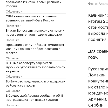
превысила ₽35 тыс. в семи регионах
Фото: Алек
России
Общество
Калининг
США ввели санкции в отношении
военного атташе Кубы в России
итогам 2
Политика
стоимости
Власти Венесуэлы и оппозиция начали
выросла н
переговоры спустя неделю задержки
поднятия 
Политика
Прощание с олимпийским чемпионом
Иваном Едешко пройдет 7 августа в
Для сравн
Москве
году.
Общество
В США в аэропорту задержали
мужчину, угрожавшего взорвать бомбу
Руководи
на рейсе
Ломакин, 
Общество
конкурен
Во Внуково предупредили о задержках
рейсов из-за грозы
их стало 
Общество
юридичес
В Саудовской Аравии сообщили об 11
Армении, 
пострадавших при атаках хуситов
Сербии.
Политика