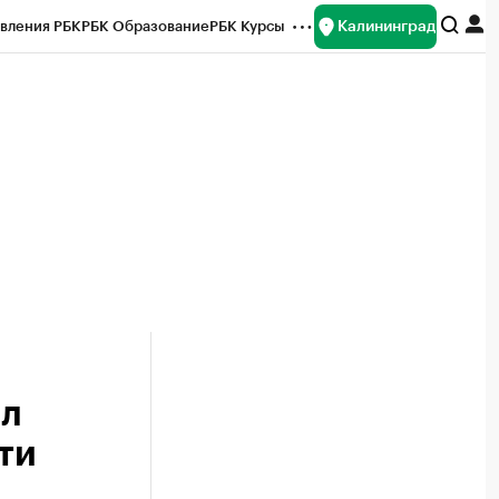
Калининград
вления РБК
РБК Образование
РБК Курсы
рейтинги
Франшизы
Газета
ок наличной валюты
ал
ти