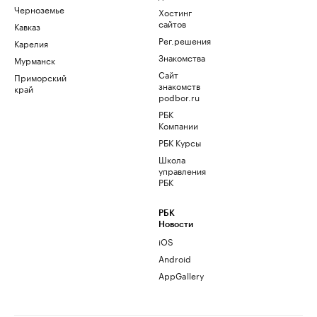
Черноземье
Хостинг
сайтов
Кавказ
Рег.решения
Карелия
Знакомства
Мурманск
Сайт
Приморский
знакомств
край
podbor.ru
РБК
Компании
РБК Курсы
Школа
управления
РБК
РБК
Новости
iOS
Android
AppGallery