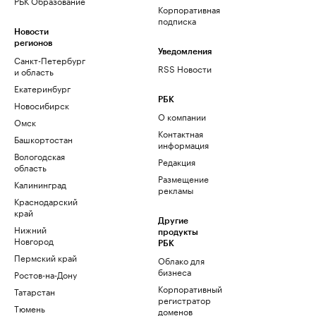
РБК Образование
Корпоративная
подписка
Новости
регионов
Уведомления
Санкт-Петербург
RSS Новости
и область
Екатеринбург
РБК
Новосибирск
О компании
Омск
Контактная
Башкортостан
информация
Вологодская
Редакция
область
Размещение
Калининград
рекламы
Краснодарский
край
Другие
Нижний
продукты
Новгород
РБК
Пермский край
Облако для
бизнеса
Ростов-на-Дону
Корпоративный
Татарстан
регистратор
Тюмень
доменов