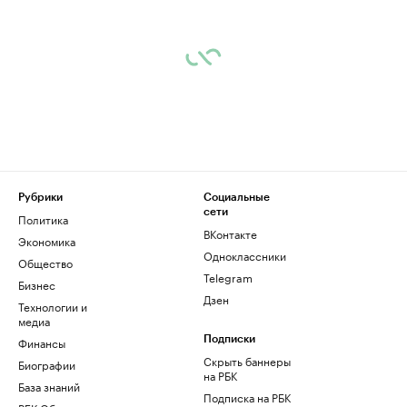
Рубрики
Социальные
сети
Политика
ВКонтакте
Экономика
Одноклассники
Общество
Telegram
Бизнес
Дзен
Технологии и
медиа
Финансы
Подписки
Скрыть баннеры
Биографии
на РБК
База знаний
Подписка на РБК