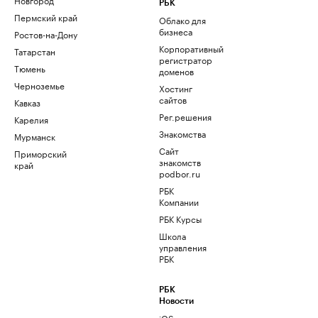
РБК
Пермский край
Облако для
бизнеса
Ростов-на-Дону
Корпоративный
Татарстан
регистратор
Тюмень
доменов
Черноземье
Хостинг
сайтов
Кавказ
Рег.решения
Карелия
Знакомства
Мурманск
Сайт
Приморский
знакомств
край
podbor.ru
РБК
Компании
РБК Курсы
Школа
управления
РБК
РБК
Новости
iOS