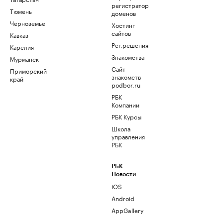
регистратор
Тюмень
доменов
Черноземье
Хостинг
сайтов
Кавказ
Рег.решения
Карелия
Знакомства
Мурманск
Сайт
Приморский
знакомств
край
podbor.ru
РБК
Компании
РБК Курсы
Школа
управления
РБК
РБК
Новости
iOS
Android
AppGallery