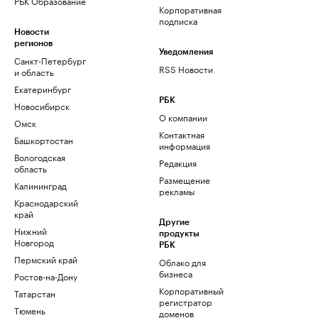
РБК Образование
Корпоративная
подписка
Новости
регионов
Уведомления
Санкт-Петербург
RSS Новости
и область
Екатеринбург
РБК
Новосибирск
О компании
Омск
Контактная
Башкортостан
информация
Вологодская
Редакция
область
Размещение
Калининград
рекламы
Краснодарский
край
Другие
Нижний
продукты
Новгород
РБК
Пермский край
Облако для
бизнеса
Ростов-на-Дону
Корпоративный
Татарстан
регистратор
Тюмень
доменов