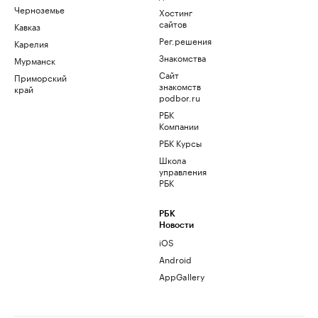
Черноземье
Хостинг
сайтов
Кавказ
Рег.решения
Карелия
Знакомства
Мурманск
Сайт
Приморский
знакомств
край
podbor.ru
РБК
Компании
РБК Курсы
Школа
управления
РБК
РБК
Новости
iOS
Android
AppGallery