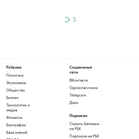
Рубрики
Социальные
сети
Политика
ВКонтакте
Экономика
Одноклассники
Общество
Telegram
Бизнес
Дзен
Технологии и
медиа
Финансы
Подписки
Скрыть баннеры
Биографии
на РБК
База знаний
Подписка на РБК