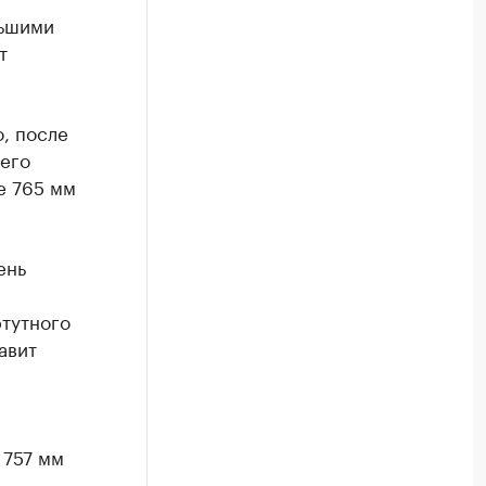
льшими
т
о, после
него
е 765 мм
ень
ртутного
авит
 757 мм