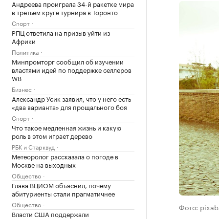
Андреева проиграла 34-й ракетке мира
в третьем круге турнира в Торонто
Спорт
РПЦ ответила на призыв уйти из
Африки
Политика
Минпромторг сообщил об изучении
властями идей по поддержке селлеров
WB
Бизнес
Александр Усик заявил, что у него есть
«два варианта» для прощального боя
Спорт
Что такое медленная жизнь и какую
роль в этом играет дерево
РБК и Старквуд
Метеоролог рассказала о погоде в
Москве на выходных
Общество
Глава ВЦИОМ объяснил, почему
абитуриенты стали прагматичнее
Общество
Фото: pixa
Власти США поддержали