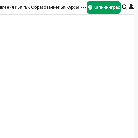
Калининград
вления РБК
РБК Образование
РБК Курсы
рейтинги
Франшизы
Газета
ок наличной валюты