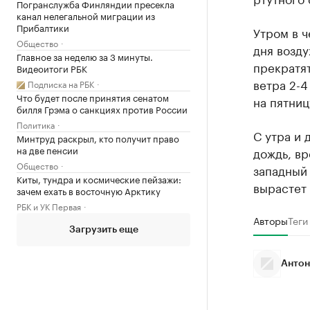
Погранслужба Финляндии пресекла
канал нелегальной миграции из
Прибалтики
Утром в ч
Общество
дня возду
Главное за неделю за 3 минуты.
прекратят
Видеоитоги РБК
ветра 2-4
Подписка на РБК
Что будет после принятия сенатом
на пятниц
билля Грэма о санкциях против России
Политика
С утра и 
Минтруд раскрыл, кто получит право
на две пенсии
дождь, вр
Общество
западный 
Киты, тундра и космические пейзажи:
вырастет 
зачем ехать в восточную Арктику
РБК и УК Первая
Авторы
Теги
Загрузить еще
Антон