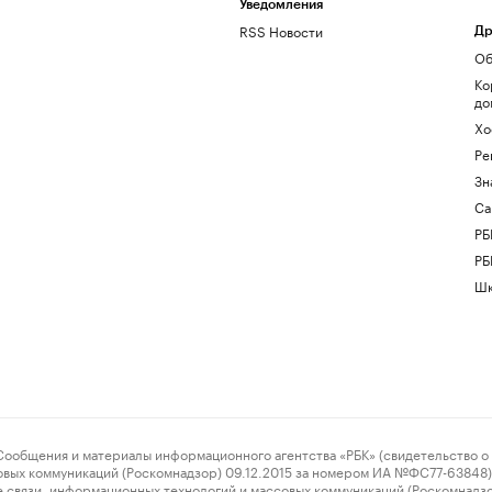
Уведомления
RSS Новости
Др
Об
Ко
до
Хо
Ре
Зн
Са
РБ
РБ
Шк
ения и материалы информационного агентства «РБК» (свидетельство о 
овых коммуникаций (Роскомнадзор) 09.12.2015 за номером ИА №ФС77-63848) 
 связи, информационных технологий и массовых коммуникаций (Роскомнадз