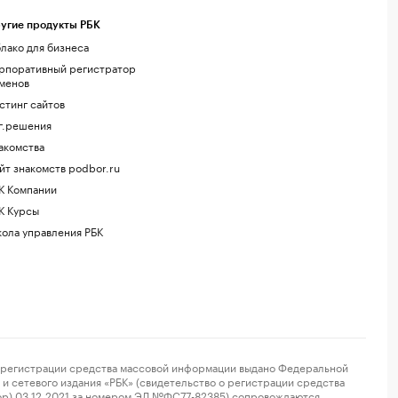
угие продукты РБК
лако для бизнеса
рпоративный регистратор
менов
стинг сайтов
г.решения
акомства
йт знакомств podbor.ru
К Компании
К Курсы
ола управления РБК
регистрации средства массовой информации выдано Федеральной
и сетевого издания «РБК» (свидетельство о регистрации средства
ор) 03.12.2021 за номером ЭЛ №ФС77-82385) сопровождаются