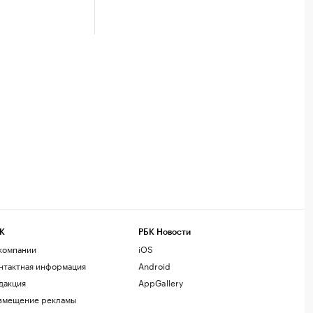
К
РБК Новости
компании
iOS
нтактная информация
Android
дакция
AppGallery
змещение рекламы