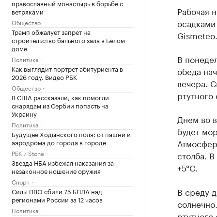
православный монастырь в борьбе с
Рабочая 
ветряками
осадками
Общество
Трамп обжалует запрет на
Gismeteo
строительство бального зала в Белом
доме
В понедел
Политика
Как выглядит портрет абитуриента в
обеда нач
2026 году. Видео РБК
вечера. С
Общество
ртутного 
В США рассказали, как помогли
снарядам из Сербии попасть на
Украину
Днем во в
Политика
будет мор
Будущее Ходынского поля: от пашни и
Атмосферн
аэродрома до города в городе
РБК и Stone
столба. В
Звезда НБА избежал наказания за
+5°C.
незаконное ношение оружия
Спорт
В среду д
Силы ПВО сбили 75 БПЛА над
регионами России за 12 часов
солнечно.
Политика
ртутного 