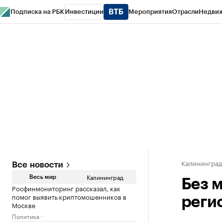
Подписка на РБК
Инвестиции
Мероприятия
Отрасли
Недви
РБК Life
Тренды
Визионеры
Национальные проекты
Город
Стиль
Кр
Спецпроекты СПб
Конференции СПб
Спецпроекты
Проверка конт
Калинингра
Все новости
Калининград
Весь мир
Без 
Росфинмониторинг рассказал, как
помог выявить криптомошенников в
реги
Москве
Политика