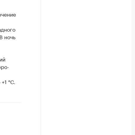
ечение
адного
В ночь
ий
еро-
+1 °C.