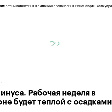
жимость
Autonews
РБК Компании
Телеканал
РБК Вино
Спорт
Школа упра
ипто
РБК Бизнес-среда
Дискуссионный клуб
Исследования
Кредитные 
рагентов
Политика
Экономика
Бизнес
Технологии и медиа
Финансы
Рын
д
минуса. Рабочая неделя в
оне будет теплой с осадками