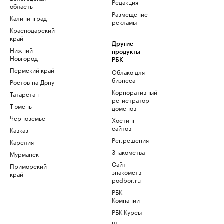
Редакция
область
Размещение
Калининград
рекламы
Краснодарский
край
Другие
Нижний
продукты
Новгород
РБК
Пермский край
Облако для
бизнеса
Ростов-на-Дону
Корпоративный
Татарстан
регистратор
Тюмень
доменов
Черноземье
Хостинг
сайтов
Кавказ
Рег.решения
Карелия
Знакомства
Мурманск
Сайт
Приморский
знакомств
край
podbor.ru
РБК
Компании
РБК Курсы
Школа