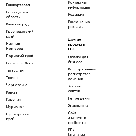
Контактная
Башкортостан
информация
Вологодская
Редакция
область
Размещение
Калининград
рекламы
Краснодарский
край
Другие
Нижний
продукты
Новгород
РБК
Пермский край
Облако для
бизнеса
Ростов-на-Дону
Корпоративный
Татарстан
регистратор
Тюмень
доменов
Черноземье
Хостинг
сайтов
Кавказ
Рег.решения
Карелия
Знакомства
Мурманск
Сайт
Приморский
знакомств
край
podbor.ru
РБК
Компании