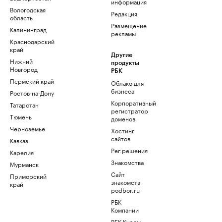
информация
Вологодская
Редакция
область
Размещение
Калининград
рекламы
Краснодарский
край
Другие
Нижний
продукты
Новгород
РБК
Пермский край
Облако для
бизнеса
Ростов-на-Дону
Корпоративный
Татарстан
регистратор
Тюмень
доменов
Черноземье
Хостинг
сайтов
Кавказ
Рег.решения
Карелия
Знакомства
Мурманск
Сайт
Приморский
знакомств
край
podbor.ru
РБК
Компании
РБК Курсы