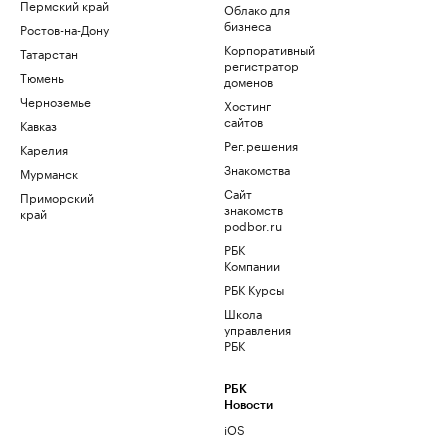
Пермский край
Облако для
бизнеса
Ростов-на-Дону
Корпоративный
Татарстан
регистратор
Тюмень
доменов
Черноземье
Хостинг
сайтов
Кавказ
Рег.решения
Карелия
Знакомства
Мурманск
Сайт
Приморский
знакомств
край
podbor.ru
РБК
Компании
РБК Курсы
Школа
управления
РБК
РБК
Новости
iOS