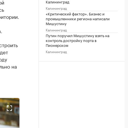
ой
Калининград
Калининград
сь
«Критический фактор». Бизнес и
ритории.
промышленники региона написали
Мишустину
.
Калининград
Путин поручил Мишустину взять на
контроль достройку порта в
строить
Пионерском
удет
Калининград
оду
льно на