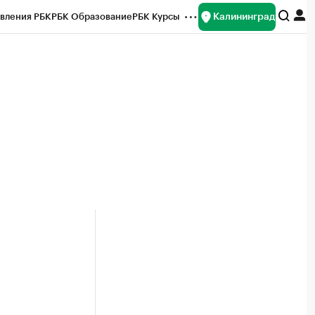
Калининград
вления РБК
РБК Образование
РБК Курсы
рейтинги
Франшизы
Газета
ок наличной валюты