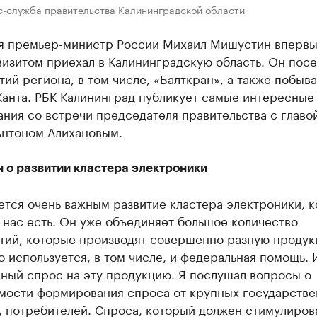
с-служба правительства Калининградской области
ря премьер-министр России Михаил Мишустин впервы
изитом приехал в Калининградскую область. Он посе
ий региона, в том числе, «Балткран», а также побыв
Канта. РБК Калининград публикует самые интересные
ния со встречи председателя правительства с главо
Антоном Алихановым.
 о развитии кластера электроники
ется очень важным развитие кластера электроники, 
 нас есть. Он уже объединяет большое количество
тий, которые производят совершенно разную продук
о используется, в том числе, и федеральная помощь. 
ный спрос на эту продукцию. Я послушал вопросы о
мости формирования спроса от крупных государств
, потребителей. Спроса, который должен стимулиров