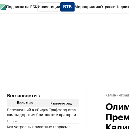
Подписка на РБК
Инвестиции
Мероприятия
Отрасли
Недви
РБК Life
Тренды
Визионеры
Национальные проекты
Город
Стиль
Кр
Спецпроекты СПб
Конференции СПб
Спецпроекты
Проверка конт
Калинингра
Все новости
Калининград
Весь мир
Олим
Перешедший в «Лидс» Траффорд стал
самым дорогим британским вратарем
Прем
Спорт
Как устроены приватные террасы в
Кали