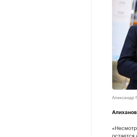
Александр 
Алиханов
«Несмотр
остается 