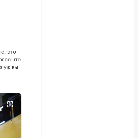
ю, это
олее что
з уж вы