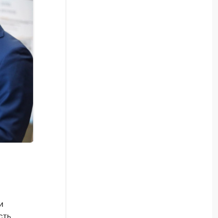
и
сть