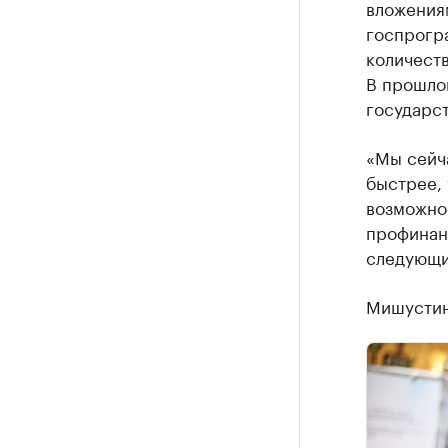
вложения
госпрогра
количест
В прошло
государст
«Мы сейча
быстрее, 
возможно
профинан
следующий
Мишустин