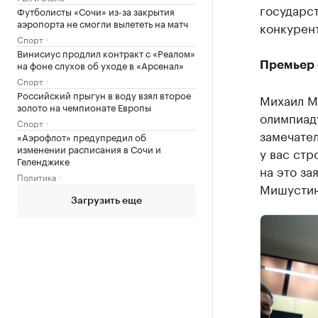
государст
Футболисты «Сочи» из-за закрытия
аэропорта не смогли вылететь на матч
конкурен
Спорт
Винисиус продлил контракт с «Реалом»
на фоне слухов об уходе в «Арсенал»
Премьер 
Спорт
Российский прыгун в воду взял второе
Михаил М
золото на чемпионате Европы
олимпиад
Спорт
замечател
«Аэрофлот» предупредил об
изменении расписания в Сочи и
у вас стр
Геленджике
на это за
Политика
Мишустин
Загрузить еще