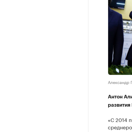
Александр 
Антон Ал
развития
«С 2014 п
среднерос