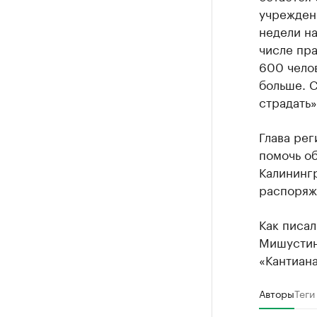
учреждени
недели на
числе пра
600 челов
больше. С
страдать»
Глава ре
помочь об
Калининг
распоряж
Как писал
Мишустин
«Кантиана
Авторы
Теги