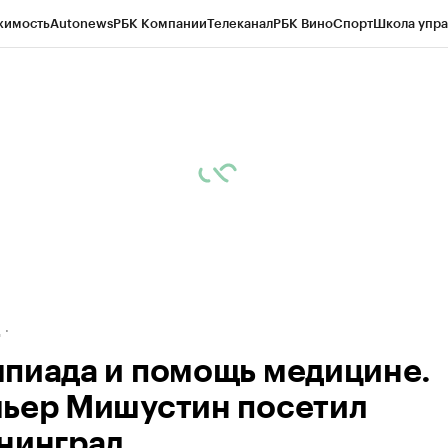
жимость
Autonews
РБК Компании
Телеканал
РБК Вино
Спорт
Школа упра
ипто
РБК Бизнес-среда
Дискуссионный клуб
Исследования
Кредитные 
рагентов
Политика
Экономика
Бизнес
Технологии и медиа
Финансы
Рын
д
пиада и помощь медицине.
ьер Мишустин посетил
нинград