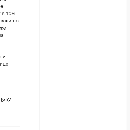
ве
 в том
ивали по
аже
на
 и
нице
а БФУ