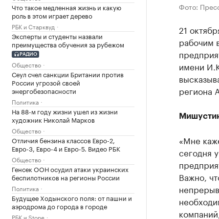
Фото: Прес
Что такое медленная жизнь и какую
роль в этом играет дерево
РБК и Старквуд
21 октяб
Эксперты и студенты назвали
рабочим в
преимущества обучения за рубежом
предприят
РАДИО
Общество
имени И.
Сеул счел санкции Британии против
высказыва
России угрозой своей
региона 
энергобезопасности
Политика
На 88-м году жизни ушел из жизни
Мишустин
художник Николай Марков
Общество
«Мне каж
Отличия бензина классов Евро-2,
Евро-3, Евро-4 и Евро-5. Видео РБК
сегодня у
Общество
предприя
Генсек ООН осудил атаки украинских
Важно, чт
беспилотников на регионы России
непрерыв
Политика
Будущее Ходынского поля: от пашни и
необходи
аэродрома до города в городе
компаний
РБК и Stone