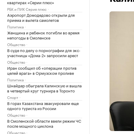
квартирах «Серии плюс»
РБК и ПИК Серия плюс
Аэропорт Домодедово открыли для
приема и вылета самолетов
Политика
Женщина и ребенок погибли во время
непогоды в Смоленске
Общество
В суде по делу о порнографии для экс-
участницы «Дома-2» запросили арест
Общество
Иран сообщил об «операции против
целей врага» в Ормузском проливе
Политика
Шнайдер обыграла Калинскую и вышла
в четвертый круг турнира в Торонто
Спорт
В горах Казахстана эвакуировали еще
одного туриста из России
Общество
В Смоленской области ввели режим ЧС
после мощного циклона
Общество