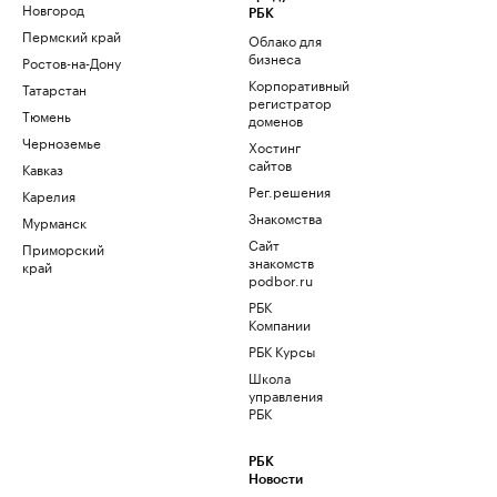
Новгород
РБК
Пермский край
Облако для
бизнеса
Ростов-на-Дону
Корпоративный
Татарстан
регистратор
Тюмень
доменов
Черноземье
Хостинг
сайтов
Кавказ
Рег.решения
Карелия
Знакомства
Мурманск
Сайт
Приморский
знакомств
край
podbor.ru
РБК
Компании
РБК Курсы
Школа
управления
РБК
РБК
Новости