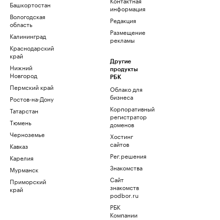
Контактная
Башкортостан
информация
Вологодская
Редакция
область
Размещение
Калининград
рекламы
Краснодарский
край
Другие
Нижний
продукты
Новгород
РБК
Пермский край
Облако для
бизнеса
Ростов-на-Дону
Корпоративный
Татарстан
регистратор
Тюмень
доменов
Черноземье
Хостинг
сайтов
Кавказ
Рег.решения
Карелия
Знакомства
Мурманск
Сайт
Приморский
знакомств
край
podbor.ru
РБК
Компании