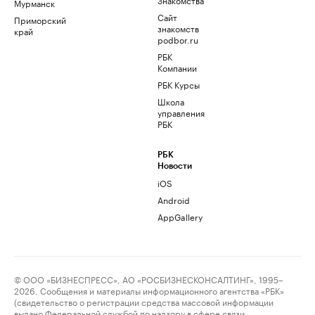
Мурманск
Сайт
Приморский
знакомств
край
podbor.ru
РБК
Компании
РБК Курсы
Школа
управления
РБК
РБК
Новости
iOS
Android
AppGallery
© ООО «БИЗНЕСПРЕСС», АО «РОСБИЗНЕСКОНСАЛТИНГ», 1995–
2026. Сообщения и материалы информационного агентства «РБК»
(свидетельство о регистрации средства массовой информации
выдано Федеральной службой по надзору в сфере связи,