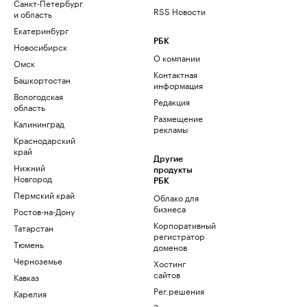
Санкт-Петербург
RSS Новости
и область
Екатеринбург
РБК
Новосибирск
О компании
Омск
Контактная
Башкортостан
информация
Вологодская
Редакция
область
Размещение
Калининград
рекламы
Краснодарский
край
Другие
Нижний
продукты
Новгород
РБК
Пермский край
Облако для
бизнеса
Ростов-на-Дону
Корпоративный
Татарстан
регистратор
Тюмень
доменов
Черноземье
Хостинг
сайтов
Кавказ
Рег.решения
Карелия
Знакомства