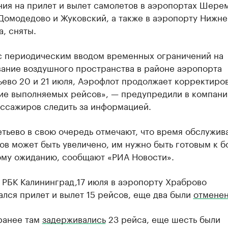
ия на прилет и вылет самолетов в аэропортах Шерем
Домодедово и Жуковский, а также в аэропорту Нижне
, сняты.
 с периодическим вводом временных ограничений на
вание воздушного пространства в районе аэропорта
ево 20 и 21 июля, Аэрофлот продолжает корректиров
ие выполняемых рейсов», — предупредили в компани
ассажиров следить за информацией.
тьево в свою очередь отмечают, что время обслужив
в может быть увеличено, им нужно быть готовым к б
ому ожиданию, сообщают «РИА Новости».
 РБК Калининград,17 июля в аэропорту Храброво
лся прилет и вылет 15 рейсов, еще два были
отмене
ранее там
задерживались
23 рейса, еще шесть были