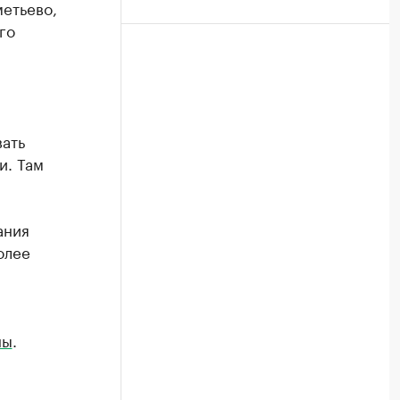
етьево,
го
ать
и. Там
ания
олее
ны
.