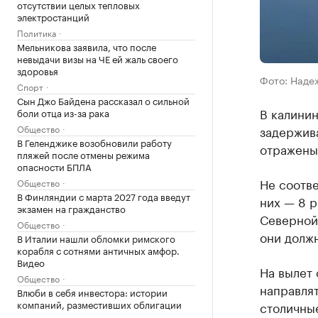
отсутствии целых тепловых
электростанций
Политика
Мельникова заявила, что после
невыдачи визы на ЧЕ ей жаль своего
здоровья
Фото: Наде
Спорт
Сын Джо Байдена рассказал о сильной
В калини
боли отца из-за рака
Общество
задержива
В Геленджике возобновили работу
отражены 
пляжей после отмены режима
опасности БПЛА
Не соотве
Общество
В Финляндии с марта 2027 года введут
них — 8 р
экзамен на гражданство
Северной 
Общество
они долж
В Италии нашли обломки римского
корабля с сотнями античных амфор.
Видео
На вылет 
Общество
направлят
Влюби в себя инвестора: истории
компаний, разместивших облигации
столичные