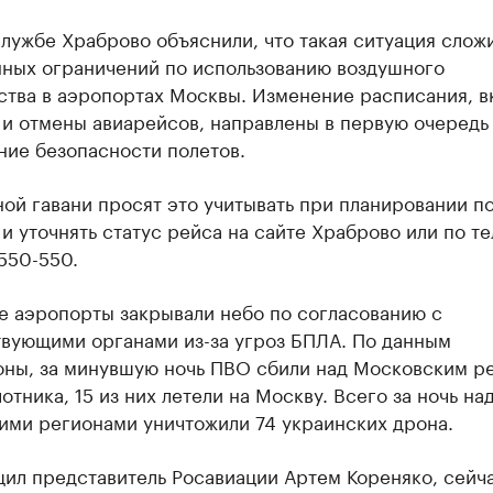
лужбе Храброво объяснили, что такая ситуация сложи
нных ограничений по использованию воздушного
ства в аэропортах Москвы. Изменение расписания, в
и отмены авиарейсов, направлены в первую очередь
ние безопасности полетов.
ой гавани просят это учитывать при планировании по
и уточнять статус рейса на сайте Храброво или по т
 550-550.
е аэропорты закрывали небо по согласованию с
твующими органами из-за угроз БПЛА. По данным
ны, за минувшую ночь ПВО сбили над Московским р
отника, 15 из них летели на Москву. Всего за ночь на
ими регионами уничтожили 74 украинских дрона.
щил представитель Росавиации Артем Кореняко, сейч