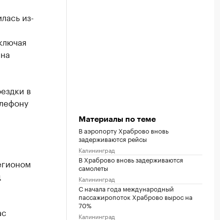
лась из-
ключая
 на
ездки в
елефону
Материалы по теме
В аэропорту Храброво вновь
задерживаются рейсы
Калининград
В Храброво вновь задерживаются
егионом
самолеты
д
Калининград
С начала года международный
пассажиропоток Храброво вырос на
70%
ас
Калининград