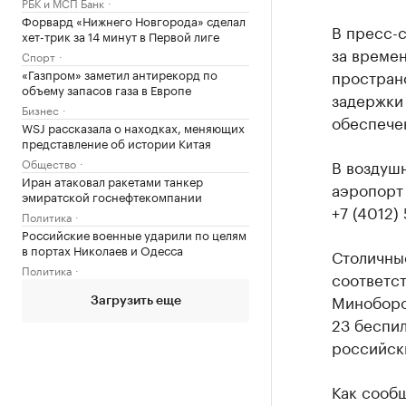
РБК и МСП Банк
Форвард «Нижнего Новгорода» сделал
В пресс-с
хет-трик за 14 минут в Первой лиге
за време
Спорт
«Газпром» заметил антирекорд по
простран
объему запасов газа в Европе
задержки 
Бизнес
обеспече
WSJ рассказала о находках, меняющих
представление об истории Китая
Общество
В воздушн
Иран атаковал ракетами танкер
аэропорт 
эмиратской госнефтекомпании
+7 (4012)
Политика
Российские военные ударили по целям
в портах Николаев и Одесса
Столичны
Политика
соответс
Миноборо
Загрузить еще
23 беспил
российск
Как сооб