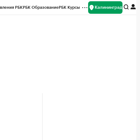
Калининград
вления РБК
РБК Образование
РБК Курсы
рейтинги
Франшизы
Газета
ок наличной валюты