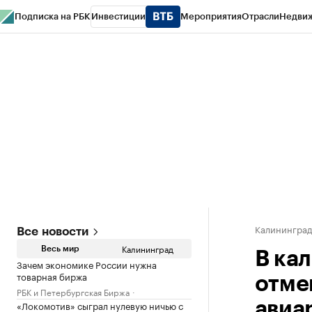
Подписка на РБК
Инвестиции
Мероприятия
Отрасли
Недви
РБК Life
Тренды
Визионеры
Национальные проекты
Город
Стиль
Кр
Спецпроекты СПб
Конференции СПб
Спецпроекты
Проверка конт
Калинингра
Все новости
Калининград
Весь мир
В ка
Зачем экономике России нужна
товарная биржа
отме
РБК и Петербургская Биржа
«Локомотив» сыграл нулевую ничью с
авиа