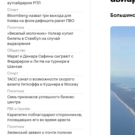
аутсайдером РПЛ
Спорт
Bloomberg назвал три выхода для
Большинс
Киева на фоне дефицита ракет ПВО
Политика
«Веселый молочник» Уолкер купил
билеты в Стамбул на случай
выдворения
Общество
Марат и Динара Сафины сыграют с
Федерером и Ли На на турнире в
Шанхае
Спорт
ТАСС узнал о возможности скорого
визита Уиткоффа и Кушнера в Москву
Политика
Семь признаков успешного бизнес-
центра
РБК и Upside
Карапетян поблагодарил сторонников,
посещавших его во время ареста
Политика
Зеленский заявил о почти полном