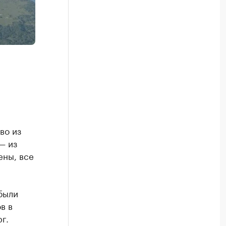
во из
— из
ены, все
были
в в
г.