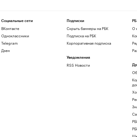
Социальные сети
Подписки
РБ
ВКонтакте
Скрыть баннеры на РБК
О 
Одноклассники
Подписка на РБК
Ко
Telegram
Корпоративная подписка
Ре
Дзен
Ра
Уведомления
RSS Новости
Др
Об
Ко
до
Хо
Ре
Зн
Са
РБ
РБ
Шк