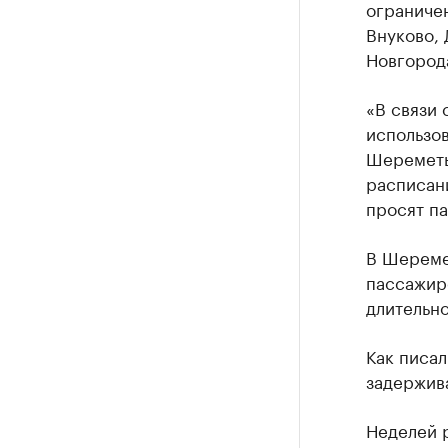
ограничен
Внуково, 
Новгорода
«В связи
использо
Шереметь
расписан
просят п
В Шереме
пассажиро
длительн
Как писал
задержива
Неделей 