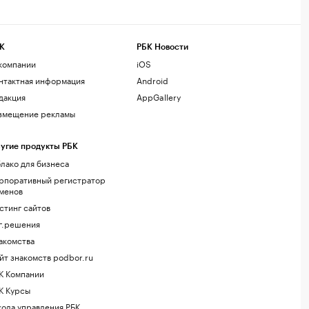
К
РБК Новости
компании
iOS
нтактная информация
Android
дакция
AppGallery
змещение рекламы
угие продукты РБК
лако для бизнеса
рпоративный регистратор
менов
стинг сайтов
г.решения
акомства
йт знакомств podbor.ru
К Компании
К Курсы
ола управления РБК