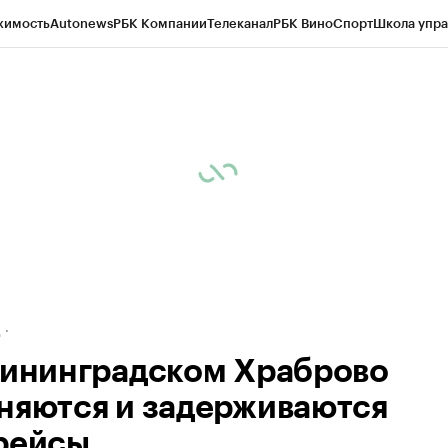
жимость
Autonews
РБК Компании
Телеканал
РБК Вино
Спорт
Школа упра
ипто
РБК Бизнес-среда
Дискуссионный клуб
Исследования
Кредитные 
рагентов
Политика
Экономика
Бизнес
Технологии и медиа
Финансы
Рын
д
лининградском Храброво
няются и задерживаются
рейсы