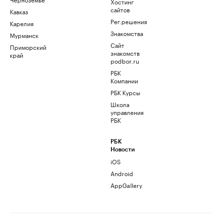
Хостинг
сайтов
Кавказ
Рег.решения
Карелия
Знакомства
Мурманск
Сайт
Приморский
знакомств
край
podbor.ru
РБК
Компании
РБК Курсы
Школа
управления
РБК
РБК
Новости
iOS
Android
AppGallery