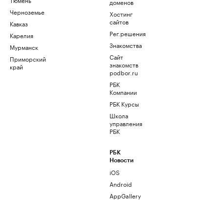
доменов
Черноземье
Хостинг
сайтов
Кавказ
Рег.решения
Карелия
Знакомства
Мурманск
Сайт
Приморский
знакомств
край
podbor.ru
РБК
Компании
РБК Курсы
Школа
управления
РБК
РБК
Новости
iOS
Android
AppGallery