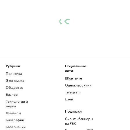
Рубрики
Социальные
сети
Политика
ВКонтакте
Экономика
Одноклассники
Общество
Telegram
Бизнес
Дзен
Технологии и
медиа
Финансы
Подписки
Скрыть баннеры
Биографии
на РБК
База знаний
Подписка на РБК