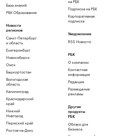
на РБК
База знаний
Подписка на РБК
РБК Образование
Корпоративная
подписка
Новости
регионов
Уведомления
Санкт-Петербург
RSS Новости
и область
Екатеринбург
РБК
Новосибирск
О компании
Омск
Контактная
Башкортостан
информация
Вологодская
Редакция
область
Размещение
Калининград
рекламы
Краснодарский
край
Другие
Нижний
продукты
Новгород
РБК
Пермский край
Облако для
бизнеса
Ростов-на-Дону
Корпоративный