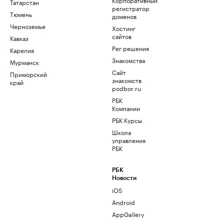
Татарстан
регистратор
Тюмень
доменов
Черноземье
Хостинг
сайтов
Кавказ
Рег.решения
Карелия
Знакомства
Мурманск
Сайт
Приморский
знакомств
край
podbor.ru
РБК
Компании
РБК Курсы
Школа
управления
РБК
РБК
Новости
iOS
Android
AppGallery