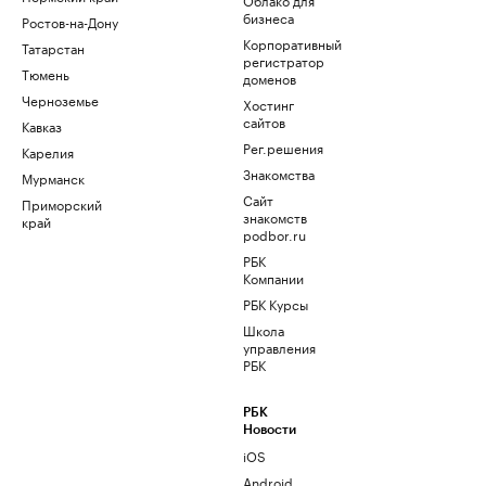
бизнеса
Ростов-на-Дону
Корпоративный
Татарстан
регистратор
Тюмень
доменов
Черноземье
Хостинг
сайтов
Кавказ
Рег.решения
Карелия
Знакомства
Мурманск
Сайт
Приморский
знакомств
край
podbor.ru
РБК
Компании
РБК Курсы
Школа
управления
РБК
РБК
Новости
iOS
Android