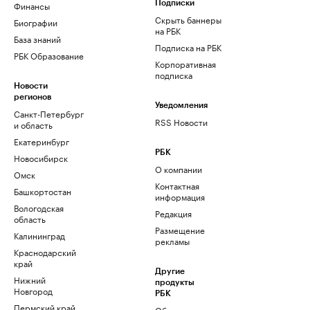
Финансы
Подписки
Скрыть баннеры
Биографии
на РБК
База знаний
Подписка на РБК
РБК Образование
Корпоративная
подписка
Новости
регионов
Уведомления
Санкт-Петербург
RSS Новости
и область
Екатеринбург
РБК
Новосибирск
О компании
Омск
Контактная
Башкортостан
информация
Вологодская
Редакция
область
Размещение
Калининград
рекламы
Краснодарский
край
Другие
Нижний
продукты
Новгород
РБК
Пермский край
Облако для